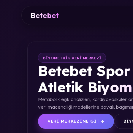
Betebet
BIYOMETRIK VERI MERKEZI
Betebet Spor 
Atletik Biyom
Metabolik eşik analizleri, kardiyovasküler an
veri madenciliği modellerine dayalı, bağımsız
VERI MERKEZINE GIT
BIY