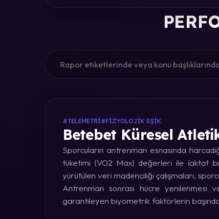
PERFO
#TELEMETRI
#FIZYOLOJIK EŞIK
Betebet Küresel Atleti
Sporcuların antrenman esnasında harcadığı 
tüketimi (VO2 Max) değerleri ile laktat bi
yürütülen veri madenciliği çalışmaları, sporc
Antrenman sonrası hücre yenilenmesi ve 
garantileyen biyometrik faktörlerin başınd