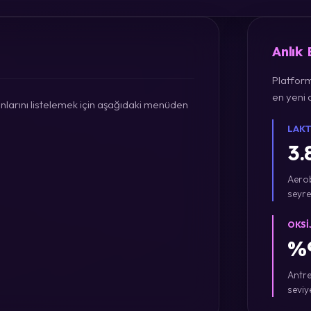
Anlık
Platform
en yeni a
larını listelemek için aşağıdaki menüden
LAKT
3.
Aerob
seyre
OKSI
%9
Antre
seviy