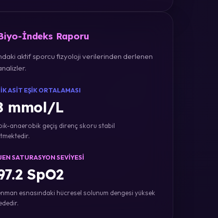
 Biyo-İndeks Raporu
daki aktif sporcu fizyoloji verilerinden derlenen
nalizler.
IK ASIT EŞIK ORTALAMASI
8 mmol/L
ik-anaerobik geçiş direnç skoru stabil
tmektedir.
JEN SATURASYON SEVIYESI
7.2 SpO2
nman esnasındaki hücresel solunum dengesi yüksek
ededir.