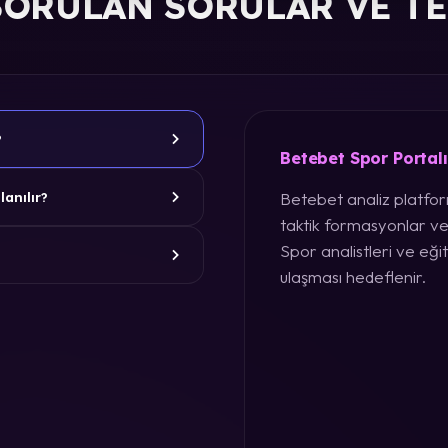
SORULAN SORULAR VE T
?
Betebet Spor Portal
Betebet analiz platform
lanılır?
taktik formasyonlar ve
Spor analistleri ve eğit
ulaşması hedeflenir.