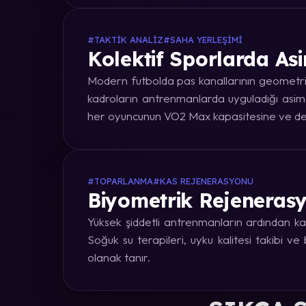
#TAKTIK ANALIZ
#SAHA YERLEŞIMI
Kolektif Sporlarda Asi
Modern futbolda pas kanallarının geometrik
kadroların antrenmanlarda uyguladığı asime
her oyuncunun VO2 Max kapasitesine ve dep
#TOPARLANMA
#KAS REJENERASYONU
Biyometrik Rejenerasy
Yüksek şiddetli antrenmanların ardından kas
Soğuk su terapileri, uyku kalitesi takibi v
olanak tanır.