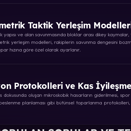
metrik Taktik Yerleşim Modeller
 yapısı ve alan savunmasında bloklar arası dikey kaymalar, ta
trik yerleşim modelleri, rakiplerin savunma dengesini bozma
ar hızına göre özel olarak ayarlanır.
on Protokolleri ve Kas İyileşm
 dokusunda oluşan mikroskobik hasarların giderilmesi, spor fi
e beslenme planlaması gibi bütünsel toparlanma protokolleri,