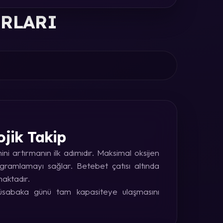
ORLARI
ojik Takip
i artırmanın ilk adımıdır. Maksimal oksijen
rogramlamayı sağlar. Betebet çatısı altında
maktadır.
 müsabaka günü tam kapasiteye ulaşmasını