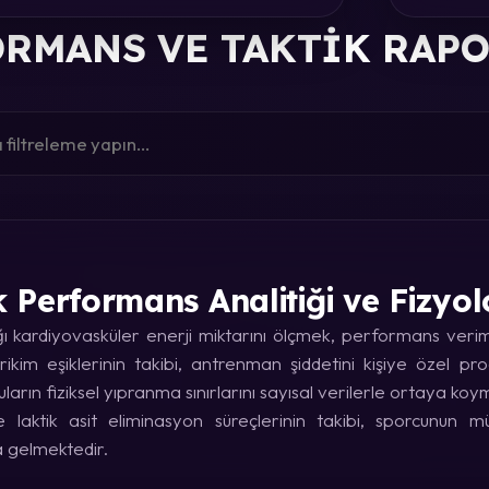
RMANS VE TAKTIK RAP
k Performans Analitiği ve Fizyol
kardiyovasküler enerji miktarını ölçmek, performans verimin
rikim eşiklerinin takibi, antrenman şiddetini kişiye özel p
uların fiziksel yıpranma sınırlarını sayısal verilerle ortaya koy
laktik asit eliminasyon süreçlerinin takibi, sporcunun
a gelmektedir.