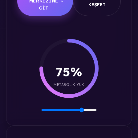
MERKEZINE
KEŞFET
GIT
75%
METABOLIK YÜK