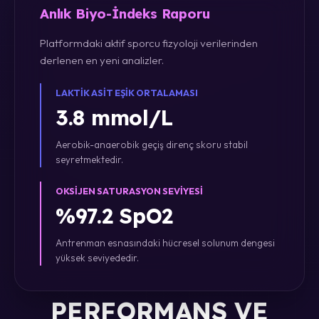
Anlık Biyo-İndeks Raporu
Platformdaki aktif sporcu fizyoloji verilerinden
derlenen en yeni analizler.
LAKTIK ASIT EŞIK ORTALAMASI
3.8 mmol/L
Aerobik-anaerobik geçiş direnç skoru stabil
seyretmektedir.
OKSIJEN SATURASYON SEVIYESI
%97.2 SpO2
Antrenman esnasındaki hücresel solunum dengesi
yüksek seviyededir.
PERFORMANS VE