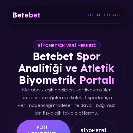
Betebet
TELEMETRI AĞI
BIYOMETRIK VERI MERKEZI
Betebet Spor
Analitiği ve Atletik
Biyometrik Portalı
Metabolik eşik analizleri, kardiyovasküler
antrenman eğrileri ve kolektif sporlar için
veri madenciliği modellerine dayalı, bağımsız
bir fizyolojik takip platformu.
VERI
BIYOMETRI