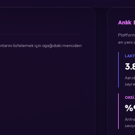
Anlık
Platform
en yeni a
larını listelemek için aşağıdaki menüden
LAKT
3.
Aerob
seyre
OKSI
%9
Antre
seviy