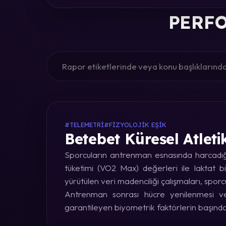
PERFO
#TELEMETRI
#FIZYOLOJIK EŞIK
Betebet Küresel Atleti
Sporcuların antrenman esnasında harcadığı 
tüketimi (VO2 Max) değerleri ile laktat bi
yürütülen veri madenciliği çalışmaları, sporc
Antrenman sonrası hücre yenilenmesi ve 
garantileyen biyometrik faktörlerin başınd