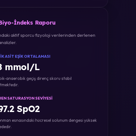
 Biyo-İndeks Raporu
daki aktif sporcu fizyoloji verilerinden derlenen
nalizler.
IK ASIT EŞIK ORTALAMASI
8 mmol/L
ik-anaerobik geçiş direnç skoru stabil
tmektedir.
JEN SATURASYON SEVIYESI
7.2 SpO2
nman esnasındaki hücresel solunum dengesi yüksek
ededir.