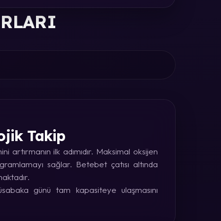
ORLARI
ojik Takip
i artırmanın ilk adımıdır. Maksimal oksijen
rogramlamayı sağlar. Betebet çatısı altında
maktadır.
 müsabaka günü tam kapasiteye ulaşmasını