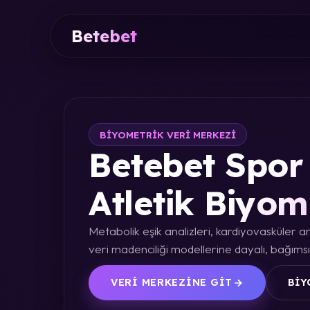
Betebet
BIYOMETRIK VERI MERKEZI
Betebet Spor 
Atletik Biyom
Metabolik eşik analizleri, kardiyovasküler an
veri madenciliği modellerine dayalı, bağımsız
VERI MERKEZINE GIT
BIY