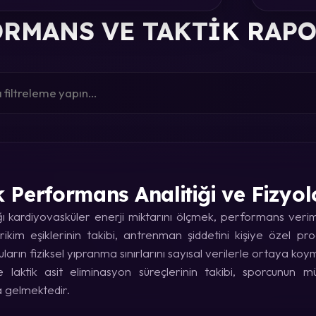
RMANS VE TAKTIK RAP
k Performans Analitiği ve Fizyol
kardiyovasküler enerji miktarını ölçmek, performans verimin
rikim eşiklerinin takibi, antrenman şiddetini kişiye özel p
uların fiziksel yıpranma sınırlarını sayısal verilerle ortaya koy
laktik asit eliminasyon süreçlerinin takibi, sporcunun
a gelmektedir.