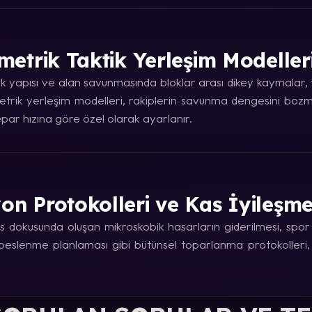
metrik Taktik Yerleşim Modeller
 yapısı ve alan savunmasında bloklar arası dikey kaymalar, ta
trik yerleşim modelleri, rakiplerin savunma dengesini bozma
ar hızına göre özel olarak ayarlanır.
on Protokolleri ve Kas İyileşm
 dokusunda oluşan mikroskobik hasarların giderilmesi, spor fi
e beslenme planlaması gibi bütünsel toparlanma protokolleri,