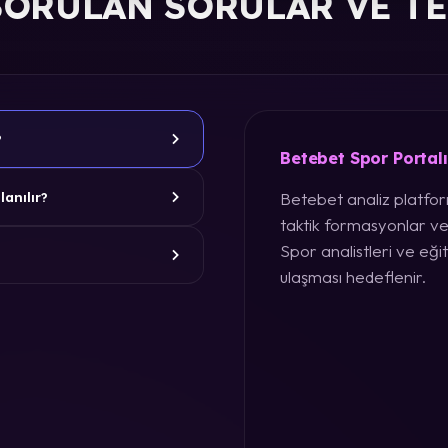
SORULAN SORULAR VE T
?
Betebet Spor Portal
Betebet analiz platform
lanılır?
taktik formasyonlar ve
Spor analistleri ve eğit
ulaşması hedeflenir.