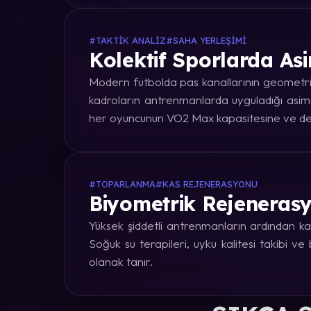
#TAKTIK ANALIZ
#SAHA YERLEŞIMI
Kolektif Sporlarda Asi
Modern futbolda pas kanallarının geometrik
kadroların antrenmanlarda uyguladığı asime
her oyuncunun VO2 Max kapasitesine ve dep
#TOPARLANMA
#KAS REJENERASYONU
Biyometrik Rejenerasy
Yüksek şiddetli antrenmanların ardından kas
Soğuk su terapileri, uyku kalitesi takibi v
olanak tanır.