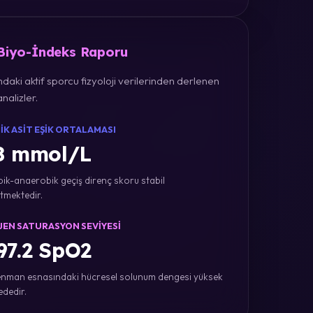
 Biyo-İndeks Raporu
daki aktif sporcu fizyoloji verilerinden derlenen
nalizler.
IK ASIT EŞIK ORTALAMASI
8 mmol/L
ik-anaerobik geçiş direnç skoru stabil
tmektedir.
JEN SATURASYON SEVIYESI
7.2 SpO2
nman esnasındaki hücresel solunum dengesi yüksek
ededir.