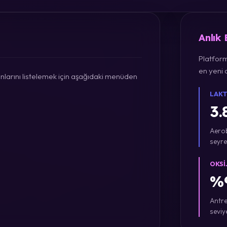
Anlık
Platform
en yeni a
larını listelemek için aşağıdaki menüden
LAKT
3.
Aerob
seyre
OKSI
%9
Antre
seviy