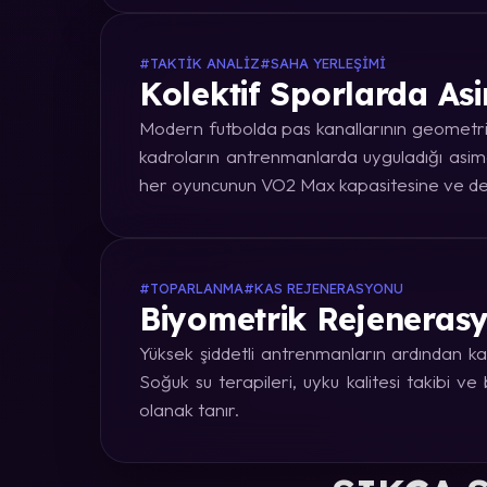
#TAKTIK ANALIZ
#SAHA YERLEŞIMI
Kolektif Sporlarda Asi
Modern futbolda pas kanallarının geometrik
kadroların antrenmanlarda uyguladığı asime
her oyuncunun VO2 Max kapasitesine ve dep
#TOPARLANMA
#KAS REJENERASYONU
Biyometrik Rejenerasy
Yüksek şiddetli antrenmanların ardından kas
Soğuk su terapileri, uyku kalitesi takibi v
olanak tanır.