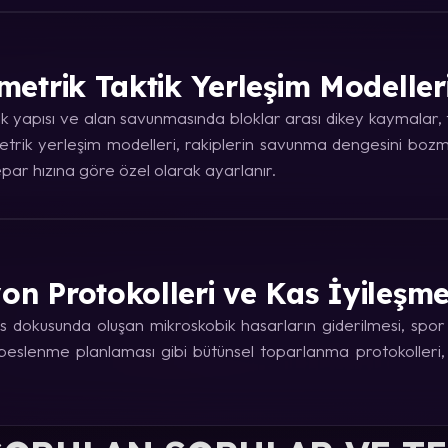
metrik Taktik Yerleşim Modeller
 yapısı ve alan savunmasında bloklar arası dikey kaymalar, ta
trik yerleşim modelleri, rakiplerin savunma dengesini bozma
ar hızına göre özel olarak ayarlanır.
on Protokolleri ve Kas İyileşm
 dokusunda oluşan mikroskobik hasarların giderilmesi, spor fi
e beslenme planlaması gibi bütünsel toparlanma protokolleri,