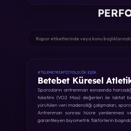
PERFO
#TELEMETRI
#FIZYOLOJIK EŞIK
Betebet Küresel Atleti
Sporcuların antrenman esnasında harcadığı 
tüketimi (VO2 Max) değerleri ile laktat bi
yürütülen veri madenciliği çalışmaları, sporc
Antrenman sonrası hücre yenilenmesi ve 
garantileyen biyometrik faktörlerin başınd