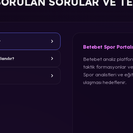
SORULAN SORULAR VE T
?
Betebet Spor Portal
Betebet analiz platform
lanılır?
taktik formasyonlar ve
Spor analistleri ve eğit
ulaşması hedeflenir.