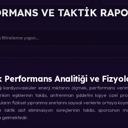
RMANS VE TAKTIK RAP
k Performans Analitiği ve Fizyol
kardiyovasküler enerji miktarını ölçmek, performans verimin
rikim eşiklerinin takibi, antrenman şiddetini kişiye özel p
uların fiziksel yıpranma sınırlarını sayısal verilerle ortaya koy
laktik asit eliminasyon süreçlerinin takibi, sporcunun
a gelmektedir.