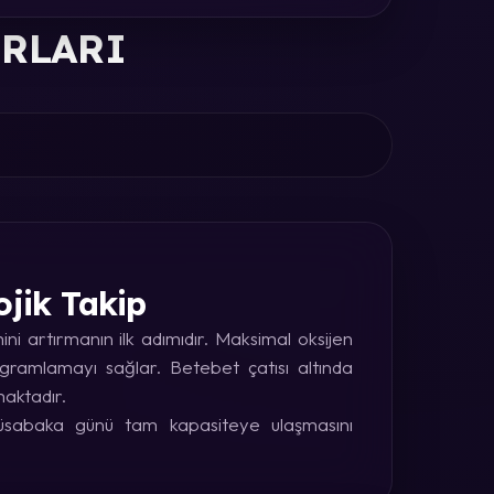
ORLARI
ojik Takip
i artırmanın ilk adımıdır. Maksimal oksijen
rogramlamayı sağlar. Betebet çatısı altında
maktadır.
 müsabaka günü tam kapasiteye ulaşmasını