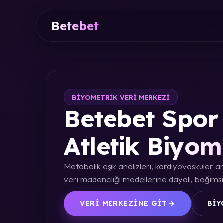
Betebet
BIYOMETRIK VERI MERKEZI
Betebet Spor 
Atletik Biyom
Metabolik eşik analizleri, kardiyovasküler an
veri madenciliği modellerine dayalı, bağımsız
VERI MERKEZINE GIT
BIY