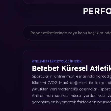
PERFO
#TELEMETRI
#FIZYOLOJIK EŞIK
Betebet Küresel Atleti
Sporcuların antrenman esnasında harcadığı 
tüketimi (VO2 Max) değerleri ile laktat bi
yürütülen veri madenciliği çalışmaları, sporc
Antrenman sonrası hücre yenilenmesi ve 
garantileyen biyometrik faktörlerin başınd