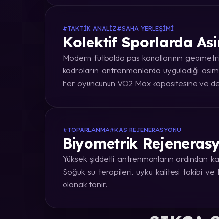
#TAKTIK ANALIZ
#SAHA YERLEŞIMI
Kolektif Sporlarda Asi
Modern futbolda pas kanallarının geometrik
kadroların antrenmanlarda uyguladığı asime
her oyuncunun VO2 Max kapasitesine ve dep
#TOPARLANMA
#KAS REJENERASYONU
Biyometrik Rejenerasy
Yüksek şiddetli antrenmanların ardından kas
Soğuk su terapileri, uyku kalitesi takibi v
olanak tanır.