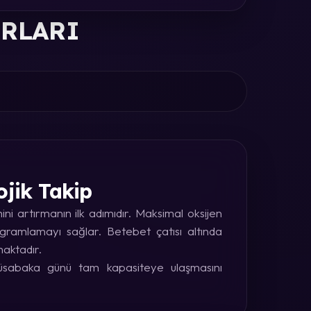
ORLARI
ojik Takip
i artırmanın ilk adımıdır. Maksimal oksijen
rogramlamayı sağlar. Betebet çatısı altında
maktadır.
 müsabaka günü tam kapasiteye ulaşmasını