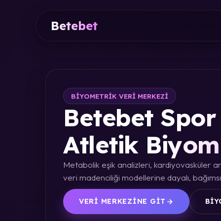
Betebet
BIYOMETRIK VERI MERKEZI
Betebet Spor 
Atletik Biyom
Metabolik eşik analizleri, kardiyovasküler an
veri madenciliği modellerine dayalı, bağımsız
VERI MERKEZINE GIT
BIY