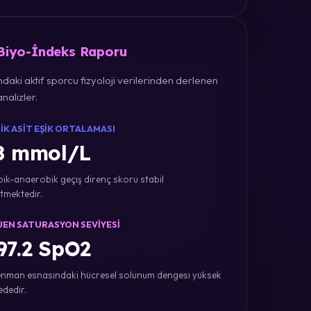
 Biyo-İndeks Raporu
daki aktif sporcu fizyoloji verilerinden derlenen
nalizler.
IK ASIT EŞIK ORTALAMASI
8 mmol/L
ik-anaerobik geçiş direnç skoru stabil
tmektedir.
JEN SATURASYON SEVIYESI
7.2 SpO2
nman esnasındaki hücresel solunum dengesi yüksek
ededir.