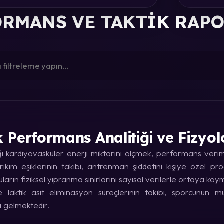
RMANS VE TAKTIK RAP
k Performans Analitiği ve Fizyol
kardiyovasküler enerji miktarını ölçmek, performans verimin
rikim eşiklerinin takibi, antrenman şiddetini kişiye özel p
uların fiziksel yıpranma sınırlarını sayısal verilerle ortaya koy
laktik asit eliminasyon süreçlerinin takibi, sporcunun
a gelmektedir.