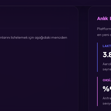
Anlık
Platform
en yeni a
larını listelemek için aşağıdaki menüden
LAKT
3.
Aerob
seyre
OKSI
%9
Antre
seviy