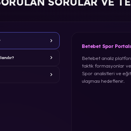
SORULAN SORULAR VE T
?
Betebet Spor Portal
Betebet analiz platform
lanılır?
taktik formasyonlar ve
Spor analistleri ve eğit
ulaşması hedeflenir.