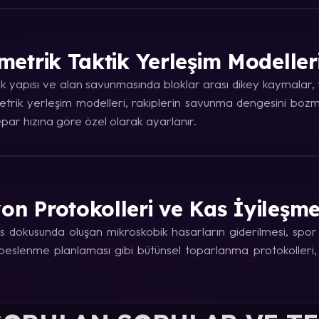
metrik Taktik Yerleşim Modeller
 yapısı ve alan savunmasında bloklar arası dikey kaymalar, ta
trik yerleşim modelleri, rakiplerin savunma dengesini bozma
ar hızına göre özel olarak ayarlanır.
on Protokolleri ve Kas İyileşm
 dokusunda oluşan mikroskobik hasarların giderilmesi, spor fi
e beslenme planlaması gibi bütünsel toparlanma protokolleri,