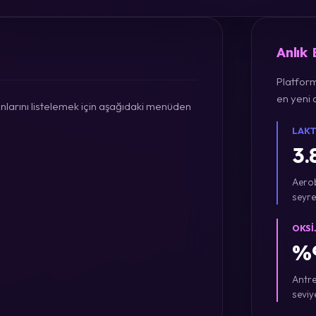
Anlık
Platform
en yeni a
larını listelemek için aşağıdaki menüden
LAKT
3.
Aerob
seyre
OKSI
%9
Antre
seviy