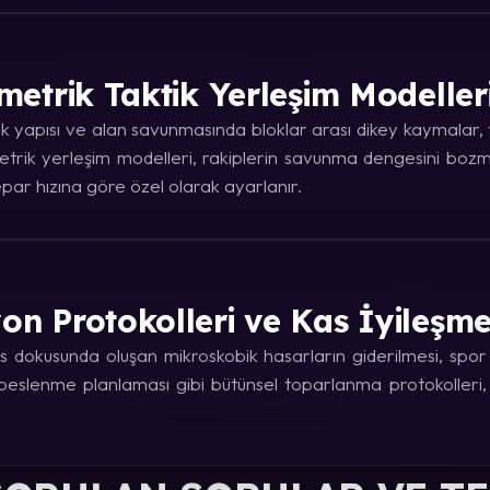
metrik Taktik Yerleşim Modeller
 yapısı ve alan savunmasında bloklar arası dikey kaymalar, ta
trik yerleşim modelleri, rakiplerin savunma dengesini bozma
ar hızına göre özel olarak ayarlanır.
on Protokolleri ve Kas İyileşm
 dokusunda oluşan mikroskobik hasarların giderilmesi, spor fi
e beslenme planlaması gibi bütünsel toparlanma protokolleri,