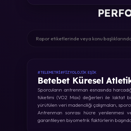
PERFO
#TELEMETRI
#FIZYOLOJIK EŞIK
Betebet Küresel Atleti
Sporcuların antrenman esnasında harcadığı 
tüketimi (VO2 Max) değerleri ile laktat bi
yürütülen veri madenciliği çalışmaları, sporc
Antrenman sonrası hücre yenilenmesi ve 
garantileyen biyometrik faktörlerin başınd