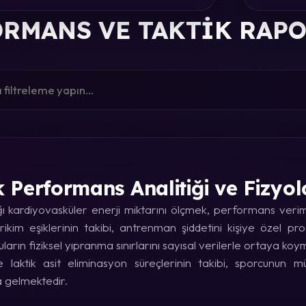
RMANS VE TAKTIK RAP
k Performans Analitiği ve Fizyol
kardiyovasküler enerji miktarını ölçmek, performans verimin
rikim eşiklerinin takibi, antrenman şiddetini kişiye özel p
uların fiziksel yıpranma sınırlarını sayısal verilerle ortaya koy
laktik asit eliminasyon süreçlerinin takibi, sporcunun
a gelmektedir.