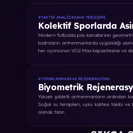
#TAKTIK ANALIZ
#SAHA YERLEŞIMI
Kolektif Sporlarda Asi
Modern futbolda pas kanallarının geometrik
kadroların antrenmanlarda uyguladığı asime
her oyuncunun VO2 Max kapasitesine ve dep
#TOPARLANMA
#KAS REJENERASYONU
Biyometrik Rejenerasy
Yüksek şiddetli antrenmanların ardından kas
Soğuk su terapileri, uyku kalitesi takibi v
olanak tanır.