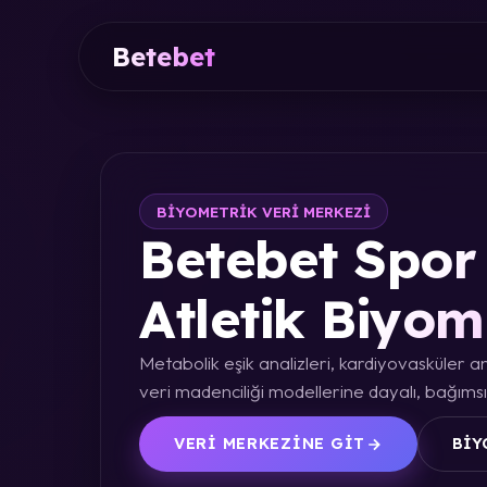
Betebet
BIYOMETRIK VERI MERKEZI
Betebet Spor 
Atletik Biyom
Metabolik eşik analizleri, kardiyovasküler an
veri madenciliği modellerine dayalı, bağımsız
VERI MERKEZINE GIT
BIY