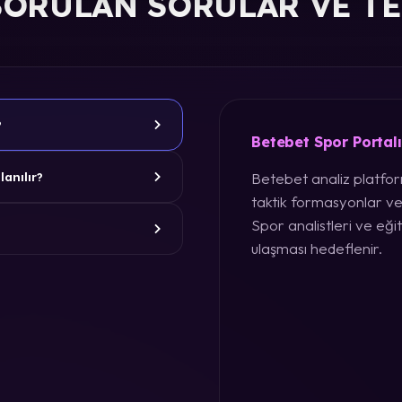
SORULAN SORULAR VE T
?
Betebet Spor Portal
Betebet analiz platform
lanılır?
taktik formasyonlar ve
Spor analistleri ve eğit
ulaşması hedeflenir.