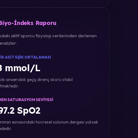
 Biyo-İndeks Raporu
daki aktif sporcu fizyoloji verilerinden derlenen
nalizler.
IK ASIT EŞIK ORTALAMASI
8 mmol/L
ik-anaerobik geçiş direnç skoru stabil
tmektedir.
JEN SATURASYON SEVIYESI
7.2 SpO2
nman esnasındaki hücresel solunum dengesi yüksek
ededir.