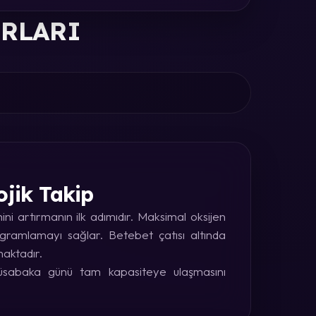
ORLARI
ojik Takip
i artırmanın ilk adımıdır. Maksimal oksijen
rogramlamayı sağlar. Betebet çatısı altında
maktadır.
 müsabaka günü tam kapasiteye ulaşmasını