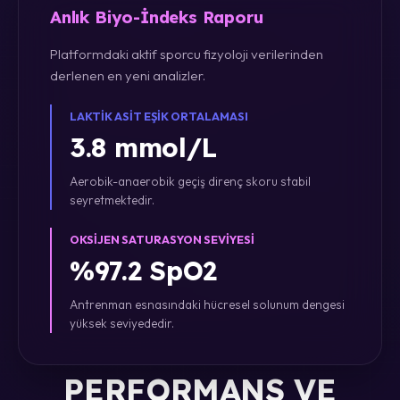
Anlık Biyo-İndeks Raporu
Platformdaki aktif sporcu fizyoloji verilerinden
derlenen en yeni analizler.
LAKTIK ASIT EŞIK ORTALAMASI
3.8 mmol/L
Aerobik-anaerobik geçiş direnç skoru stabil
seyretmektedir.
OKSIJEN SATURASYON SEVIYESI
%97.2 SpO2
Antrenman esnasındaki hücresel solunum dengesi
yüksek seviyededir.
PERFORMANS VE