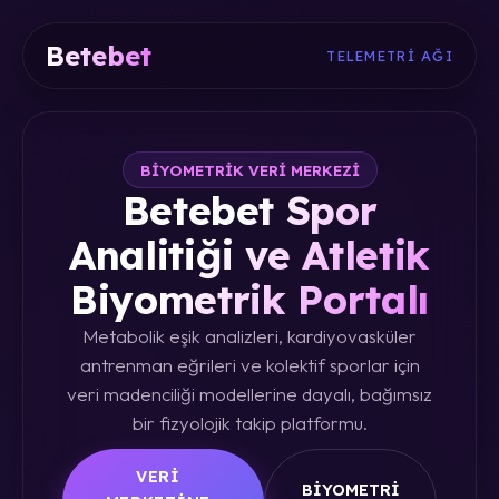
Betebet
TELEMETRI AĞI
BIYOMETRIK VERI MERKEZI
Betebet Spor
Analitiği ve Atletik
Biyometrik Portalı
Metabolik eşik analizleri, kardiyovasküler
antrenman eğrileri ve kolektif sporlar için
veri madenciliği modellerine dayalı, bağımsız
bir fizyolojik takip platformu.
VERI
BIYOMETRI