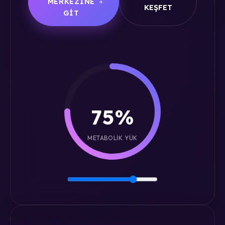
MERKEZINE
KEŞFET
GIT
75%
METABOLIK YÜK