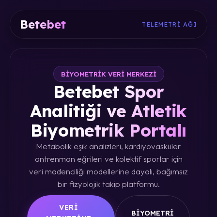
Betebet
TELEMETRI AĞI
BIYOMETRIK VERI MERKEZI
Betebet Spor
Analitiği ve Atletik
Biyometrik Portalı
Metabolik eşik analizleri, kardiyovasküler
antrenman eğrileri ve kolektif sporlar için
veri madenciliği modellerine dayalı, bağımsız
bir fizyolojik takip platformu.
VERI
BIYOMETRI