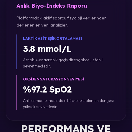
Anlık Biyo-İndeks Raporu
Platformdaki aktif sporcu fizyoloji verilerinden
derlenen en yeni analizler.
LAKTIK ASIT EŞIK ORTALAMASI
3.8 mmol/L
Aerobik-anaerobik geçiş direnç skoru stabil
seyretmektedir.
OKSIJEN SATURASYON SEVIYESI
%97.2 SpO2
Antrenman esnasındaki hücresel solunum dengesi
yüksek seviyededir.
PERFORMANS VE