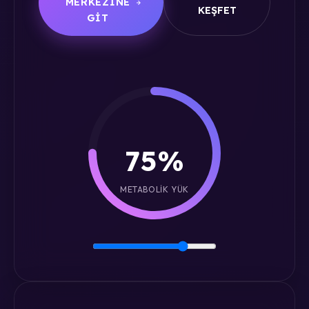
MERKEZINE
KEŞFET
GIT
75%
METABOLIK YÜK