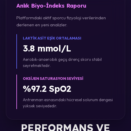
Anlık Biyo-İndeks Raporu
Platformdaki aktif sporcu fizyoloji verilerinden
derlenen en yeni analizler.
LAKTIK ASIT EŞIK ORTALAMASI
3.8 mmol/L
Aerobik-anaerobik geçiş direnç skoru stabil
seyretmektedir.
OKSIJEN SATURASYON SEVIYESI
%97.2 SpO2
Antrenman esnasındaki hücresel solunum dengesi
yüksek seviyededir.
PERFORMANS VE