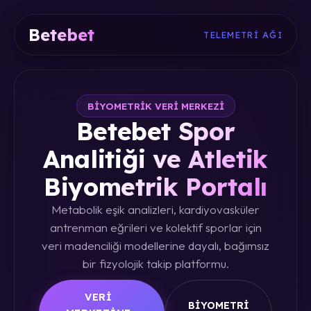
Betebet
TELEMETRI AĞI
BIYOMETRIK VERI MERKEZI
Betebet Spor
Analitiği ve Atletik
Biyometrik Portalı
Metabolik eşik analizleri, kardiyovasküler
antrenman eğrileri ve kolektif sporlar için
veri madenciliği modellerine dayalı, bağımsız
bir fizyolojik takip platformu.
VERI
BIYOMETRI