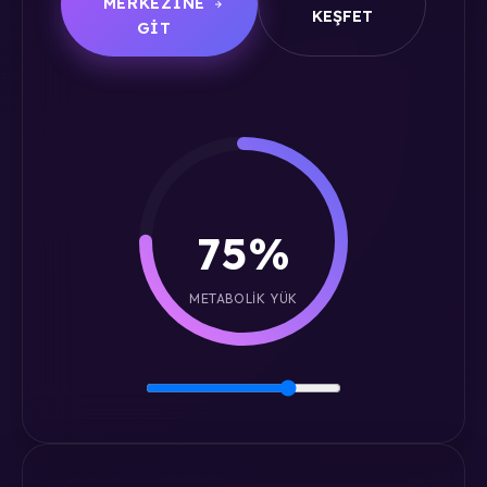
MERKEZINE
KEŞFET
GIT
75%
METABOLIK YÜK