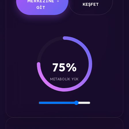
MERKEZINE
KEŞFET
GIT
75%
METABOLIK YÜK