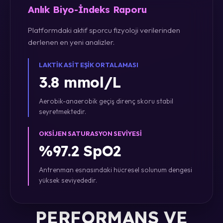
Anlık Biyo-İndeks Raporu
Platformdaki aktif sporcu fizyoloji verilerinden
derlenen en yeni analizler.
LAKTIK ASIT EŞIK ORTALAMASI
3.8 mmol/L
Aerobik-anaerobik geçiş direnç skoru stabil
seyretmektedir.
OKSIJEN SATURASYON SEVIYESI
%97.2 SpO2
Antrenman esnasındaki hücresel solunum dengesi
yüksek seviyededir.
PERFORMANS VE