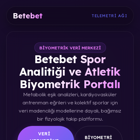
Betebet
TELEMETRI AĞI
BIYOMETRIK VERI MERKEZI
Betebet Spor
Analitiği ve Atletik
Biyometrik Portalı
Metabolik eşik analizleri, kardiyovasküler
antrenman eğrileri ve kolektif sporlar için
veri madenciliği modellerine dayalı, bağımsız
bir fizyolojik takip platformu.
VERI
BIYOMETRI