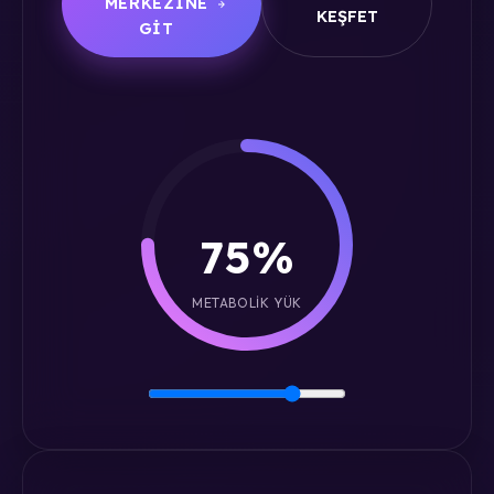
MERKEZINE
KEŞFET
GIT
75%
METABOLIK YÜK