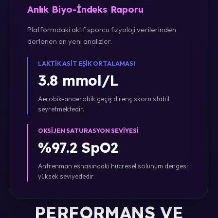
Anlık Biyo-İndeks Raporu
Platformdaki aktif sporcu fizyoloji verilerinden
derlenen en yeni analizler.
LAKTIK ASIT EŞIK ORTALAMASI
3.8 mmol/L
Aerobik-anaerobik geçiş direnç skoru stabil
seyretmektedir.
OKSIJEN SATURASYON SEVIYESI
%97.2 SpO2
Antrenman esnasındaki hücresel solunum dengesi
yüksek seviyededir.
PERFORMANS VE