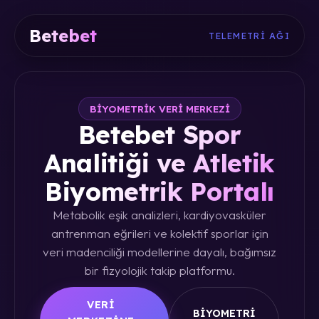
Betebet
TELEMETRI AĞI
BIYOMETRIK VERI MERKEZI
Betebet Spor
Analitiği ve Atletik
Biyometrik Portalı
Metabolik eşik analizleri, kardiyovasküler
antrenman eğrileri ve kolektif sporlar için
veri madenciliği modellerine dayalı, bağımsız
bir fizyolojik takip platformu.
VERI
BIYOMETRI