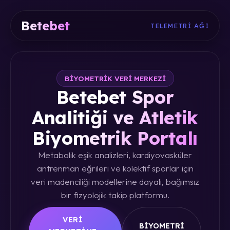
Betebet
TELEMETRI AĞI
BIYOMETRIK VERI MERKEZI
Betebet Spor
Analitiği ve Atletik
Biyometrik Portalı
Metabolik eşik analizleri, kardiyovasküler
antrenman eğrileri ve kolektif sporlar için
veri madenciliği modellerine dayalı, bağımsız
bir fizyolojik takip platformu.
VERI
BIYOMETRI