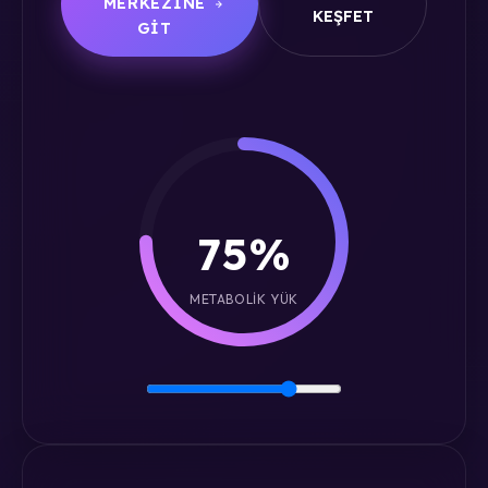
MERKEZINE
KEŞFET
GIT
75%
METABOLIK YÜK