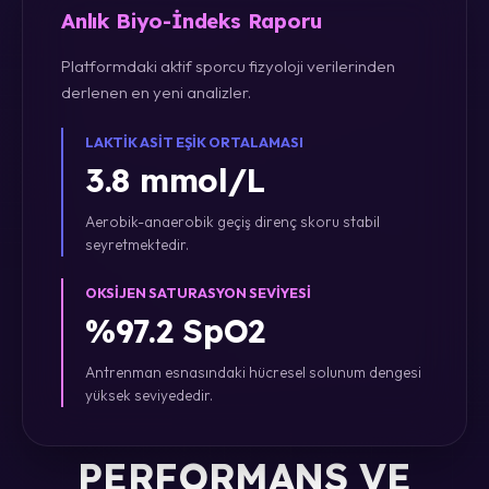
Anlık Biyo-İndeks Raporu
Platformdaki aktif sporcu fizyoloji verilerinden
derlenen en yeni analizler.
LAKTIK ASIT EŞIK ORTALAMASI
3.8 mmol/L
Aerobik-anaerobik geçiş direnç skoru stabil
seyretmektedir.
OKSIJEN SATURASYON SEVIYESI
%97.2 SpO2
Antrenman esnasındaki hücresel solunum dengesi
yüksek seviyededir.
PERFORMANS VE