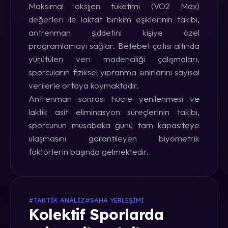
Maksimal oksijen tüketimi (VO2 Max)
değerleri ile laktat birikim eşiklerinin takibi,
antrenman şiddetini kişiye özel
programlamayı sağlar. Betebet çatısı altında
yürütülen veri madenciliği çalışmaları,
sporcuların fiziksel yıpranma sınırlarını sayısal
verilerle ortaya koymaktadır.
Antrenman sonrası hücre yenilenmesi ve
laktik asit eliminasyon süreçlerinin takibi,
sporcunun müsabaka günü tam kapasiteye
ulaşmasını garantileyen biyometrik
faktörlerin başında gelmektedir.
#TAKTIK ANALIZ
#SAHA YERLEŞIMI
Kolektif Sporlarda