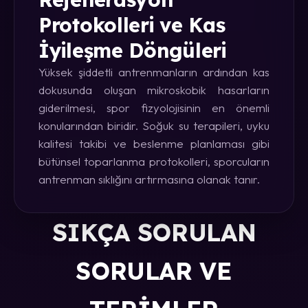
Protokolleri ve Kas
İyileşme Döngüleri
Yüksek şiddetli antrenmanların ardından kas
dokusunda oluşan mikroskobik hasarların
giderilmesi, spor fizyolojisinin en önemli
konularından biridir. Soğuk su terapileri, uyku
kalitesi takibi ve beslenme planlaması gibi
bütünsel toparlanma protokolleri, sporcuların
antrenman sıklığını artırmasına olanak tanır.
SIKÇA SORULAN
SORULAR VE