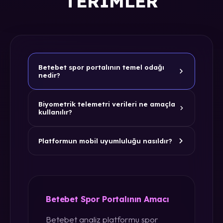
TERIMLER
Betebet spor portalının temel odağı
nedir?
Biyometrik telemetri verileri ne amaçla
kullanılır?
Platformun mobil uyumluluğu nasıldır?
Betebet Spor Portalının Amacı
Betebet analiz platformu spor