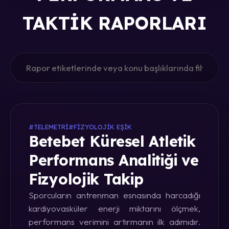
TAKTIK RAPORLARI
#TELEMETRI
#FIZYOLOJIK EŞIK
Betebet Küresel Atletik
Performans Analitiği ve
Fizyolojik Takip
Sporcuların antrenman esnasında harcadığı
kardiyovasküler enerji miktarını ölçmek,
performans verimini artırmanın ilk adımıdır.