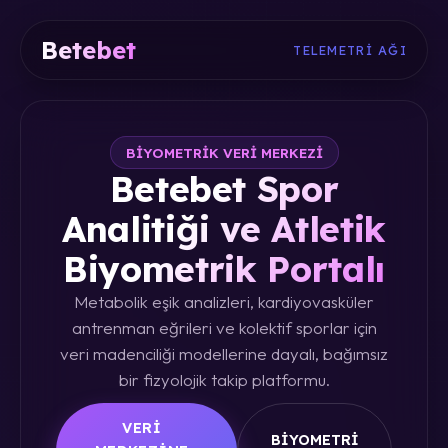
Betebet
TELEMETRI AĞI
BIYOMETRIK VERI MERKEZI
Betebet Spor
Analitiği ve Atletik
Biyometrik Portalı
Metabolik eşik analizleri, kardiyovasküler
antrenman eğrileri ve kolektif sporlar için
veri madenciliği modellerine dayalı, bağımsız
bir fizyolojik takip platformu.
VERI
BIYOMETRI