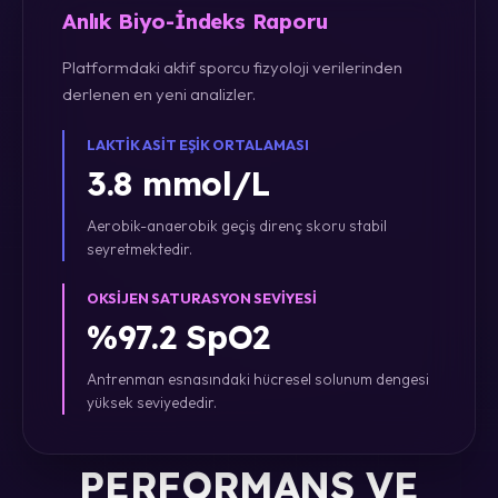
Anlık Biyo-İndeks Raporu
Platformdaki aktif sporcu fizyoloji verilerinden
derlenen en yeni analizler.
LAKTIK ASIT EŞIK ORTALAMASI
3.8 mmol/L
Aerobik-anaerobik geçiş direnç skoru stabil
seyretmektedir.
OKSIJEN SATURASYON SEVIYESI
%97.2 SpO2
Antrenman esnasındaki hücresel solunum dengesi
yüksek seviyededir.
PERFORMANS VE