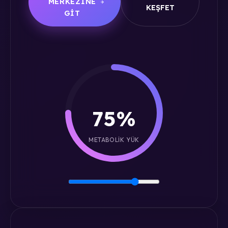
MERKEZINE
KEŞFET
GIT
75%
METABOLIK YÜK