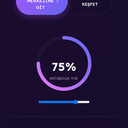
MERKEZINE
KEŞFET
GIT
75%
METABOLIK YÜK