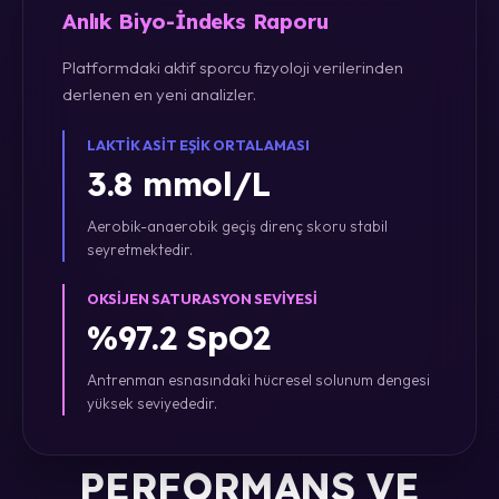
Anlık Biyo-İndeks Raporu
Platformdaki aktif sporcu fizyoloji verilerinden
derlenen en yeni analizler.
LAKTIK ASIT EŞIK ORTALAMASI
3.8 mmol/L
Aerobik-anaerobik geçiş direnç skoru stabil
seyretmektedir.
OKSIJEN SATURASYON SEVIYESI
%97.2 SpO2
Antrenman esnasındaki hücresel solunum dengesi
yüksek seviyededir.
PERFORMANS VE