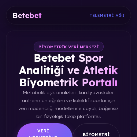
Betebet
TELEMETRI AĞI
BIYOMETRIK VERI MERKEZI
Betebet Spor
Analitiği ve Atletik
Biyometrik Portalı
Metabolik eşik analizleri, kardiyovasküler
antrenman eğrileri ve kolektif sporlar için
veri madenciliği modellerine dayalı, bağımsız
bir fizyolojik takip platformu.
VERI
BIYOMETRI