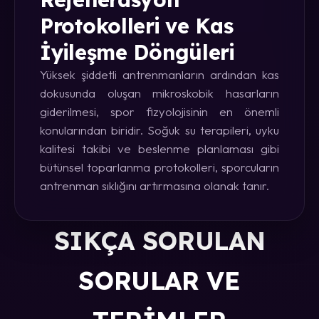
Protokolleri ve Kas
İyileşme Döngüleri
Yüksek şiddetli antrenmanların ardından kas
dokusunda oluşan mikroskobik hasarların
giderilmesi, spor fizyolojisinin en önemli
konularından biridir. Soğuk su terapileri, uyku
kalitesi takibi ve beslenme planlaması gibi
bütünsel toparlanma protokolleri, sporcuların
antrenman sıklığını artırmasına olanak tanır.
SIKÇA SORULAN
SORULAR VE