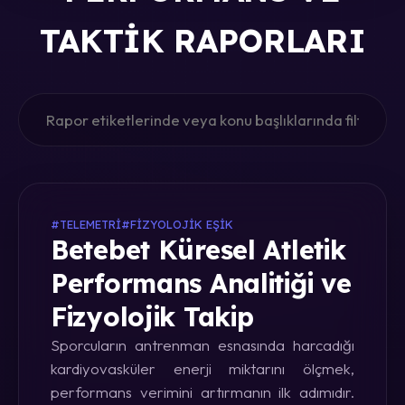
TAKTIK RAPORLARI
#TELEMETRI
#FIZYOLOJIK EŞIK
Betebet Küresel Atletik
Performans Analitiği ve
Fizyolojik Takip
Sporcuların antrenman esnasında harcadığı
kardiyovasküler enerji miktarını ölçmek,
performans verimini artırmanın ilk adımıdır.