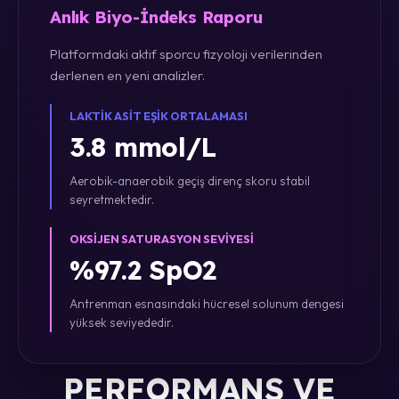
Anlık Biyo-İndeks Raporu
Platformdaki aktif sporcu fizyoloji verilerinden
derlenen en yeni analizler.
LAKTIK ASIT EŞIK ORTALAMASI
3.8 mmol/L
Aerobik-anaerobik geçiş direnç skoru stabil
seyretmektedir.
OKSIJEN SATURASYON SEVIYESI
%97.2 SpO2
Antrenman esnasındaki hücresel solunum dengesi
yüksek seviyededir.
PERFORMANS VE