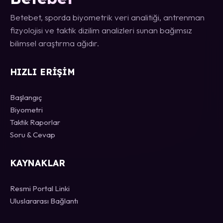
Betebet, sporda biyometrik veri analitiği, antrenman
fizyolojisi ve taktik dizilim analizleri sunan bağımsız
bilimsel araştırma ağıdır.
HIZLI ERIŞIM
Başlangıç
Biyometri
Taktik Raporlar
Soru & Cevap
KAYNAKLAR
Resmi Portal Linki
Uluslararası Bağlantı