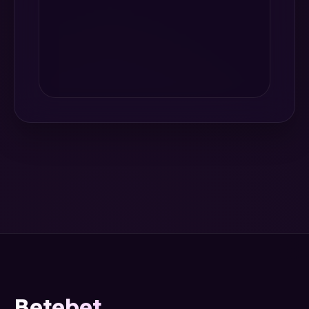
Betebet