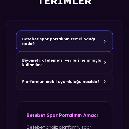
TERIMLER
Betebet spor portalının temel odağı
nedir?
Biyometrik telemetri verileri ne amaçla
kullanılır?
Platformun mobil uyumluluğu nasıldır?
Betebet Spor Portalının Amacı
Betebet analiz platformu spor