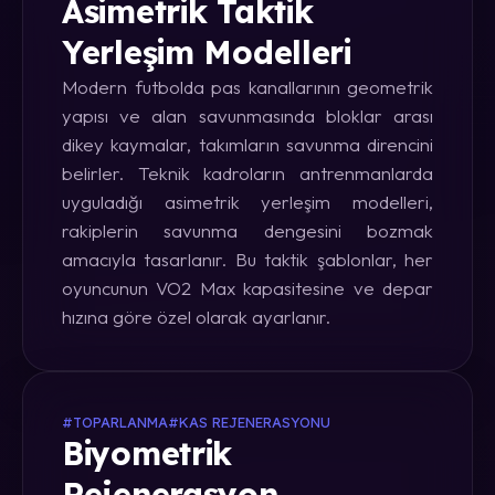
Asimetrik Taktik
Yerleşim Modelleri
Modern futbolda pas kanallarının geometrik
yapısı ve alan savunmasında bloklar arası
dikey kaymalar, takımların savunma direncini
belirler. Teknik kadroların antrenmanlarda
uyguladığı asimetrik yerleşim modelleri,
rakiplerin savunma dengesini bozmak
amacıyla tasarlanır. Bu taktik şablonlar, her
oyuncunun VO2 Max kapasitesine ve depar
hızına göre özel olarak ayarlanır.
#TOPARLANMA
#KAS REJENERASYONU
Biyometrik
Rejenerasyon