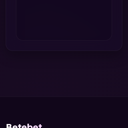
Betebet