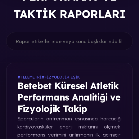
TAKTIK RAPORLARI
#TELEMETRI
#FIZYOLOJIK EŞIK
Betebet Küresel Atletik
Performans Analitiği ve
Fizyolojik Takip
Sporcuların antrenman esnasında harcadığı
kardiyovasküler enerji miktarını ölçmek,
performans verimini artırmanın ilk adımıdır.