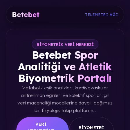
Betebet
TELEMETRI AĞI
BIYOMETRIK VERI MERKEZI
Betebet Spor
Analitiği ve Atletik
Biyometrik Portalı
Metabolik eşik analizleri, kardiyovasküler
antrenman eğrileri ve kolektif sporlar için
veri madenciliği modellerine dayalı, bağımsız
bir fizyolojik takip platformu.
VERI
BIYOMETRI