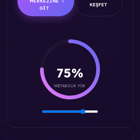
MERKEZINE
KEŞFET
GIT
75%
METABOLIK YÜK