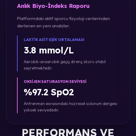
Anlık Biyo-İndeks Raporu
Platformdaki aktif sporcu fizyoloji verilerinden
derlenen en yeni analizler.
LAKTIK ASIT EŞIK ORTALAMASI
3.8 mmol/L
Aerobik-anaerobik geçiş direnç skoru stabil
seyretmektedir.
OKSIJEN SATURASYON SEVIYESI
%97.2 SpO2
Antrenman esnasındaki hücresel solunum dengesi
yüksek seviyededir.
PERFORMANS VE