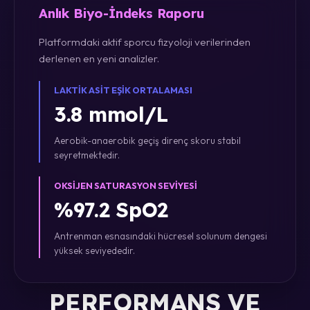
Anlık Biyo-İndeks Raporu
Platformdaki aktif sporcu fizyoloji verilerinden
derlenen en yeni analizler.
LAKTIK ASIT EŞIK ORTALAMASI
3.8 mmol/L
Aerobik-anaerobik geçiş direnç skoru stabil
seyretmektedir.
OKSIJEN SATURASYON SEVIYESI
%97.2 SpO2
Antrenman esnasındaki hücresel solunum dengesi
yüksek seviyededir.
PERFORMANS VE