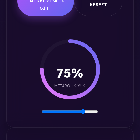
MERKEZINE
KEŞFET
GIT
75%
METABOLIK YÜK