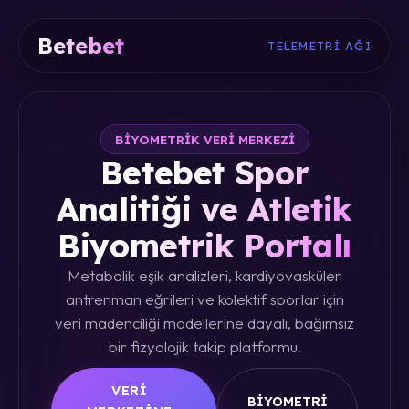
Betebet
TELEMETRI AĞI
BIYOMETRIK VERI MERKEZI
Betebet Spor
Analitiği ve Atletik
Biyometrik Portalı
Metabolik eşik analizleri, kardiyovasküler
antrenman eğrileri ve kolektif sporlar için
veri madenciliği modellerine dayalı, bağımsız
bir fizyolojik takip platformu.
VERI
BIYOMETRI