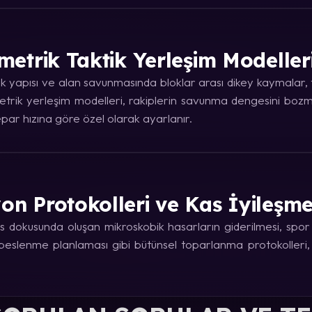
metrik Taktik Yerleşim Modeller
 yapısı ve alan savunmasında bloklar arası dikey kaymalar, ta
trik yerleşim modelleri, rakiplerin savunma dengesini bozma
ar hızına göre özel olarak ayarlanır.
on Protokolleri ve Kas İyileşm
 dokusunda oluşan mikroskobik hasarların giderilmesi, spor fi
e beslenme planlaması gibi bütünsel toparlanma protokolleri,