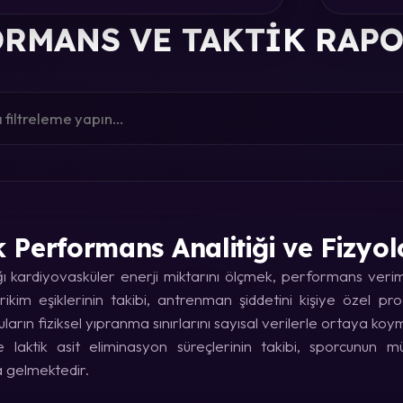
RMANS VE TAKTIK RAP
k Performans Analitiği ve Fizyol
kardiyovasküler enerji miktarını ölçmek, performans verimin
rikim eşiklerinin takibi, antrenman şiddetini kişiye özel p
uların fiziksel yıpranma sınırlarını sayısal verilerle ortaya koy
laktik asit eliminasyon süreçlerinin takibi, sporcunun
a gelmektedir.