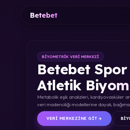
Betebet
BIYOMETRIK VERI MERKEZI
Betebet Spor 
Atletik Biyom
Metabolik eşik analizleri, kardiyovasküler an
veri madenciliği modellerine dayalı, bağımsız
VERI MERKEZINE GIT
BIY