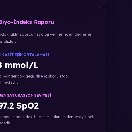
 Biyo-İndeks Raporu
daki aktif sporcu fizyoloji verilerinden derlenen
nalizler.
IK ASIT EŞIK ORTALAMASI
8 mmol/L
ik-anaerobik geçiş direnç skoru stabil
tmektedir.
JEN SATURASYON SEVIYESI
7.2 SpO2
nman esnasındaki hücresel solunum dengesi yüksek
ededir.