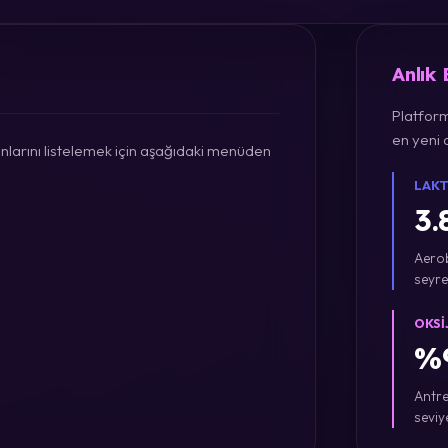
Anlık
Platform
en yeni a
larını listelemek için aşağıdaki menüden
LAKT
3.
Aerob
seyre
OKSI
%9
Antre
seviy