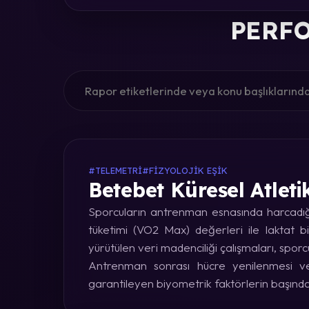
PERFO
#TELEMETRI
#FIZYOLOJIK EŞIK
Betebet Küresel Atleti
Sporcuların antrenman esnasında harcadığı 
tüketimi (VO2 Max) değerleri ile laktat bi
yürütülen veri madenciliği çalışmaları, sporc
Antrenman sonrası hücre yenilenmesi ve 
garantileyen biyometrik faktörlerin başınd