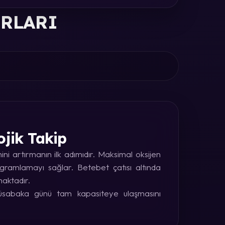
ORLARI
ojik Takip
i artırmanın ilk adımıdır. Maksimal oksijen
rogramlamayı sağlar. Betebet çatısı altında
maktadır.
 müsabaka günü tam kapasiteye ulaşmasını