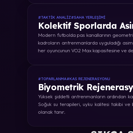
#TAKTIK ANALIZ
#SAHA YERLEŞIMI
Kolektif Sporlarda Asi
Modern futbolda pas kanallarının geometrik
kadroların antrenmanlarda uyguladığı asime
her oyuncunun VO2 Max kapasitesine ve dep
#TOPARLANMA
#KAS REJENERASYONU
Biyometrik Rejenerasy
Yüksek şiddetli antrenmanların ardından kas
Soğuk su terapileri, uyku kalitesi takibi v
olanak tanır.