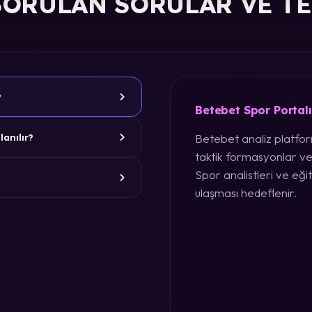
SORULAN SORULAR VE T
?
Betebet Spor Portal
Betebet analiz platform
lanılır?
taktik formasyonlar ve
Spor analistleri ve eğit
ulaşması hedeflenir.