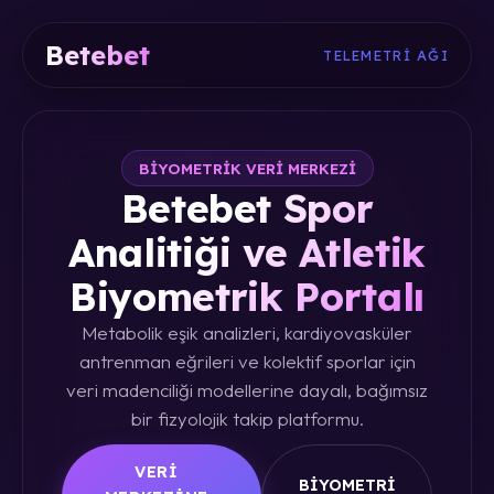
Betebet
TELEMETRI AĞI
BIYOMETRIK VERI MERKEZI
Betebet Spor
Analitiği ve Atletik
Biyometrik Portalı
Metabolik eşik analizleri, kardiyovasküler
antrenman eğrileri ve kolektif sporlar için
veri madenciliği modellerine dayalı, bağımsız
bir fizyolojik takip platformu.
VERI
BIYOMETRI