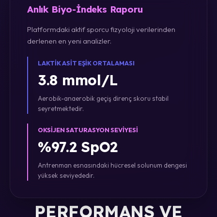
Anlık Biyo-İndeks Raporu
Platformdaki aktif sporcu fizyoloji verilerinden
derlenen en yeni analizler.
LAKTIK ASIT EŞIK ORTALAMASI
3.8 mmol/L
Aerobik-anaerobik geçiş direnç skoru stabil
seyretmektedir.
OKSIJEN SATURASYON SEVIYESI
%97.2 SpO2
Antrenman esnasındaki hücresel solunum dengesi
yüksek seviyededir.
PERFORMANS VE