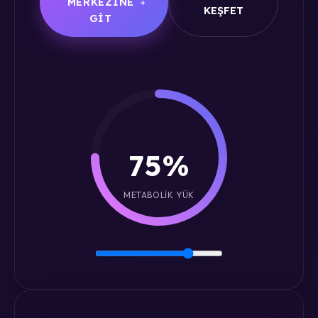
MERKEZINE
KEŞFET
GIT
75%
METABOLIK YÜK