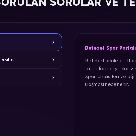
SORULAN SORULAR VE T
?
Betebet Spor Portal
Betebet analiz platform
lanılır?
taktik formasyonlar ve
Spor analistleri ve eğit
ulaşması hedeflenir.