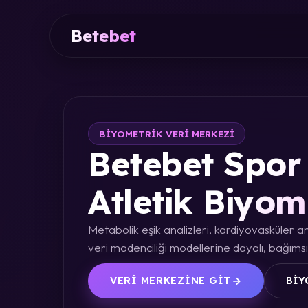
Betebet
BIYOMETRIK VERI MERKEZI
Betebet Spor 
Atletik Biyom
Metabolik eşik analizleri, kardiyovasküler an
veri madenciliği modellerine dayalı, bağımsız
VERI MERKEZINE GIT
BIY