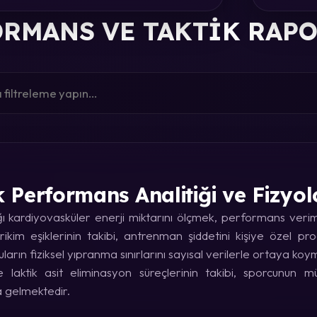
RMANS VE TAKTIK RAP
k Performans Analitiği ve Fizyol
kardiyovasküler enerji miktarını ölçmek, performans verimin
rikim eşiklerinin takibi, antrenman şiddetini kişiye özel p
uların fiziksel yıpranma sınırlarını sayısal verilerle ortaya koy
laktik asit eliminasyon süreçlerinin takibi, sporcunun
a gelmektedir.