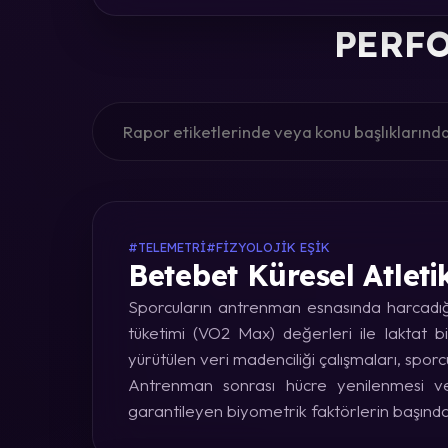
PERFO
#TELEMETRI
#FIZYOLOJIK EŞIK
Betebet Küresel Atleti
Sporcuların antrenman esnasında harcadığı 
tüketimi (VO2 Max) değerleri ile laktat bi
yürütülen veri madenciliği çalışmaları, sporc
Antrenman sonrası hücre yenilenmesi ve 
garantileyen biyometrik faktörlerin başınd