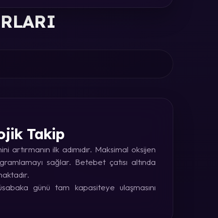
ORLARI
ojik Takip
i artırmanın ilk adımıdır. Maksimal oksijen
rogramlamayı sağlar. Betebet çatısı altında
maktadır.
 müsabaka günü tam kapasiteye ulaşmasını