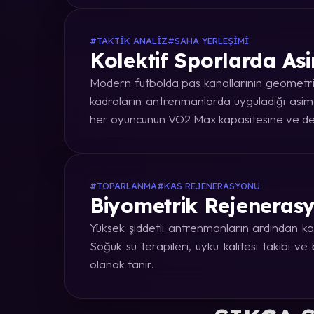
#TAKTIK ANALIZ
#SAHA YERLEŞIMI
Kolektif Sporlarda Asi
Modern futbolda pas kanallarının geometrik
kadroların antrenmanlarda uyguladığı asime
her oyuncunun VO2 Max kapasitesine ve dep
#TOPARLANMA
#KAS REJENERASYONU
Biyometrik Rejenerasy
Yüksek şiddetli antrenmanların ardından kas
Soğuk su terapileri, uyku kalitesi takibi v
olanak tanır.