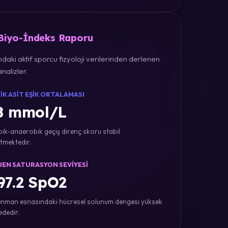
 Biyo-İndeks Raporu
daki aktif sporcu fizyoloji verilerinden derlenen
nalizler.
IK ASIT EŞIK ORTALAMASI
8 mmol/L
ik-anaerobik geçiş direnç skoru stabil
tmektedir.
JEN SATURASYON SEVIYESI
7.2 SpO2
nman esnasındaki hücresel solunum dengesi yüksek
ededir.