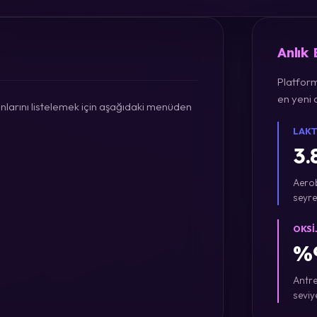
Anlık
Platform
en yeni a
larını listelemek için aşağıdaki menüden
LAKT
3.
Aerob
seyre
OKSI
%9
Antre
seviy