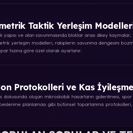
metrik Taktik Yerleşim Modeller
 yapısı ve alan savunmasında bloklar arası dikey kaymalar, ta
trik yerleşim modelleri, rakiplerin savunma dengesini bozma
ar hızına göre özel olarak ayarlanır.
on Protokolleri ve Kas İyileşm
 dokusunda oluşan mikroskobik hasarların giderilmesi, spor fi
e beslenme planlaması gibi bütünsel toparlanma protokolleri,