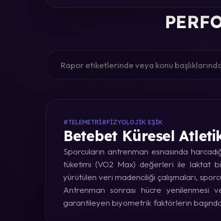
PERFO
#TELEMETRI
#FIZYOLOJIK EŞIK
Betebet Küresel Atleti
Sporcuların antrenman esnasında harcadığı 
tüketimi (VO2 Max) değerleri ile laktat bi
yürütülen veri madenciliği çalışmaları, sporc
Antrenman sonrası hücre yenilenmesi ve 
garantileyen biyometrik faktörlerin başınd