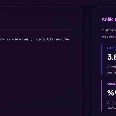
Anlık
Platform
en yeni a
larını listelemek için aşağıdaki menüden
LAKT
3.
Aerob
seyre
OKSI
%9
Antre
seviy