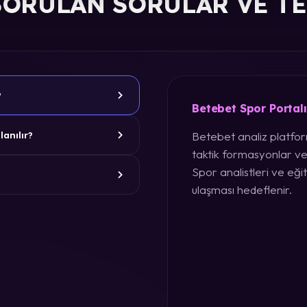
SORULAN SORULAR VE T
?
Betebet Spor Portal
Betebet analiz platform
lanılır?
taktik formasyonlar ve
Spor analistleri ve eğit
ulaşması hedeflenir.