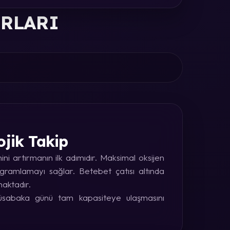
ORLARI
ojik Takip
i artırmanın ilk adımıdır. Maksimal oksijen
rogramlamayı sağlar. Betebet çatısı altında
maktadır.
 müsabaka günü tam kapasiteye ulaşmasını