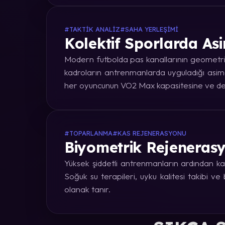
#TAKTIK ANALIZ
#SAHA YERLEŞIMI
Kolektif Sporlarda Asi
Modern futbolda pas kanallarının geometrik
kadroların antrenmanlarda uyguladığı asime
her oyuncunun VO2 Max kapasitesine ve dep
#TOPARLANMA
#KAS REJENERASYONU
Biyometrik Rejenerasy
Yüksek şiddetli antrenmanların ardından kas
Soğuk su terapileri, uyku kalitesi takibi v
olanak tanır.