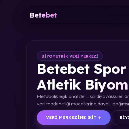
Betebet
BIYOMETRIK VERI MERKEZI
Betebet Spor 
Atletik Biyom
Metabolik eşik analizleri, kardiyovasküler an
veri madenciliği modellerine dayalı, bağımsız
VERI MERKEZINE GIT
BIY