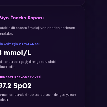
 Biyo-İndeks Raporu
daki aktif sporcu fizyoloji verilerinden derlenen
nalizler.
IK ASIT EŞIK ORTALAMASI
8 mmol/L
ik-anaerobik geçiş direnç skoru stabil
tmektedir.
JEN SATURASYON SEVIYESI
7.2 SpO2
nman esnasındaki hücresel solunum dengesi yüksek
ededir.