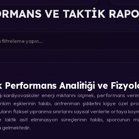
RMANS VE TAKTIK RAP
k Performans Analitiği ve Fizyol
kardiyovasküler enerji miktarını ölçmek, performans verimin
rikim eşiklerinin takibi, antrenman şiddetini kişiye özel p
uların fiziksel yıpranma sınırlarını sayısal verilerle ortaya koy
laktik asit eliminasyon süreçlerinin takibi, sporcunun
a gelmektedir.