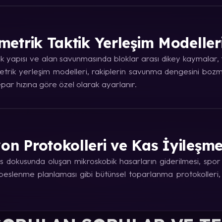
metrik Taktik Yerleşim Modeller
 yapısı ve alan savunmasında bloklar arası dikey kaymalar, ta
trik yerleşim modelleri, rakiplerin savunma dengesini bozma
ar hızına göre özel olarak ayarlanır.
on Protokolleri ve Kas İyileşm
 dokusunda oluşan mikroskobik hasarların giderilmesi, spor fi
e beslenme planlaması gibi bütünsel toparlanma protokolleri,