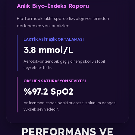
Anlık Biyo-İndeks Raporu
Platformdaki aktif sporcu fizyoloji verilerinden
derlenen en yeni analizler.
LAKTIK ASIT EŞIK ORTALAMASI
3.8 mmol/L
Aerobik-anaerobik geçiş direnç skoru stabil
seyretmektedir.
OKSIJEN SATURASYON SEVIYESI
%97.2 SpO2
Antrenman esnasındaki hücresel solunum dengesi
yüksek seviyededir.
PERFORMANS VE