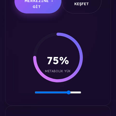
MERKEZINE
KEŞFET
GIT
75%
METABOLIK YÜK