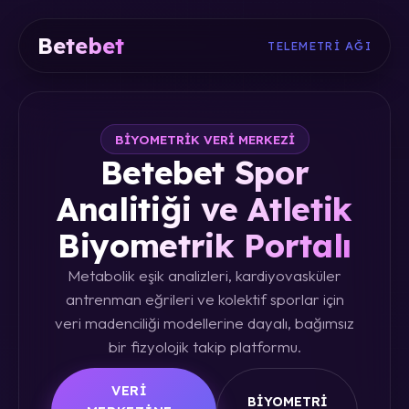
Betebet
TELEMETRI AĞI
BIYOMETRIK VERI MERKEZI
Betebet Spor
Analitiği ve Atletik
Biyometrik Portalı
Metabolik eşik analizleri, kardiyovasküler
antrenman eğrileri ve kolektif sporlar için
veri madenciliği modellerine dayalı, bağımsız
bir fizyolojik takip platformu.
VERI
BIYOMETRI