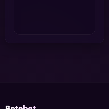
Betebet