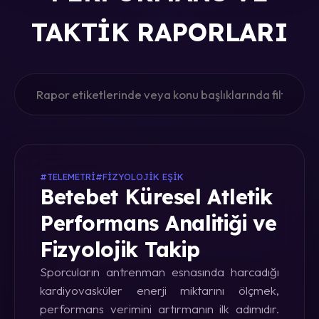
TAKTIK RAPORLARI
#TELEMETRI
#FIZYOLOJIK EŞIK
Betebet Küresel Atletik
Performans Analitiği ve
Fizyolojik Takip
Sporcuların antrenman esnasında harcadığı
kardiyovasküler enerji miktarını ölçmek,
performans verimini artırmanın ilk adımıdır.