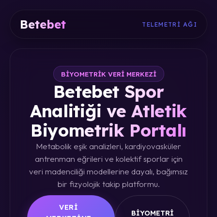
Betebet
TELEMETRI AĞI
BIYOMETRIK VERI MERKEZI
Betebet Spor
Analitiği ve Atletik
Biyometrik Portalı
Metabolik eşik analizleri, kardiyovasküler
antrenman eğrileri ve kolektif sporlar için
veri madenciliği modellerine dayalı, bağımsız
bir fizyolojik takip platformu.
VERI
BIYOMETRI