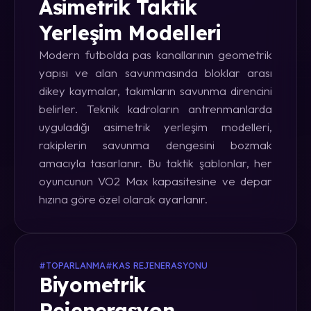
Asimetrik Taktik
Yerleşim Modelleri
Modern futbolda pas kanallarının geometrik
yapısı ve alan savunmasında bloklar arası
dikey kaymalar, takımların savunma direncini
belirler. Teknik kadroların antrenmanlarda
uyguladığı asimetrik yerleşim modelleri,
rakiplerin savunma dengesini bozmak
amacıyla tasarlanır. Bu taktik şablonlar, her
oyuncunun VO2 Max kapasitesine ve depar
hızına göre özel olarak ayarlanır.
#TOPARLANMA
#KAS REJENERASYONU
Biyometrik
Rejenerasyon