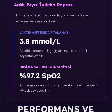
Anlık Biyo-İndeks Raporu
Platformdaki aktif sporcu fizyoloji verilerinden
derlenen en yeni analizler.
LAKTIK ASIT EŞIK ORTALAMASI
3.8 mmol/L
Aerobik-anaerobik geçiş direnç skoru stabil
seyretmektedir.
OKSIJEN SATURASYON SEVIYESI
%97.2 SpO2
Antrenman esnasındaki hücresel solunum dengesi
yüksek seviyededir.
PERFORMANS VE