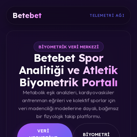
Betebet
TELEMETRI AĞI
BIYOMETRIK VERI MERKEZI
Betebet Spor
Analitiği ve Atletik
Biyometrik Portalı
Metabolik eşik analizleri, kardiyovasküler
antrenman eğrileri ve kolektif sporlar için
veri madenciliği modellerine dayalı, bağımsız
bir fizyolojik takip platformu.
VERI
BIYOMETRI