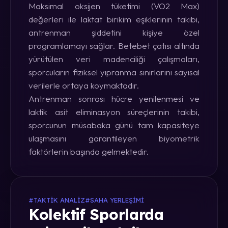
Maksimal oksijen tüketimi (VO2 Max)
değerleri ile laktat birikim eşiklerinin takibi,
antrenman şiddetini kişiye özel
programlamayı sağlar. Betebet çatısı altında
yürütülen veri madenciliği çalışmaları,
sporcuların fiziksel yıpranma sınırlarını sayısal
verilerle ortaya koymaktadır.
Antrenman sonrası hücre yenilenmesi ve
laktik asit eliminasyon süreçlerinin takibi,
sporcunun müsabaka günü tam kapasiteye
ulaşmasını garantileyen biyometrik
faktörlerin başında gelmektedir.
#TAKTIK ANALIZ
#SAHA YERLEŞIMI
Kolektif Sporlarda