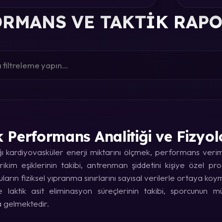
RMANS VE TAKTIK RAP
k Performans Analitiği ve Fizyol
kardiyovasküler enerji miktarını ölçmek, performans verimin
rikim eşiklerinin takibi, antrenman şiddetini kişiye özel p
uların fiziksel yıpranma sınırlarını sayısal verilerle ortaya koy
laktik asit eliminasyon süreçlerinin takibi, sporcunun
a gelmektedir.