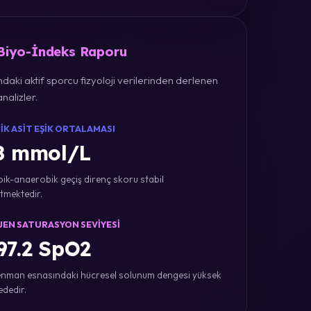
 Biyo-İndeks Raporu
daki aktif sporcu fizyoloji verilerinden derlenen
nalizler.
IK ASIT EŞIK ORTALAMASI
8 mmol/L
ik-anaerobik geçiş direnç skoru stabil
tmektedir.
JEN SATURASYON SEVIYESI
7.2 SpO2
nman esnasındaki hücresel solunum dengesi yüksek
ededir.