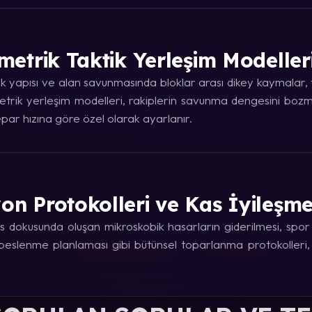
metrik Taktik Yerleşim Modeller
 yapısı ve alan savunmasında bloklar arası dikey kaymalar, ta
trik yerleşim modelleri, rakiplerin savunma dengesini bozma
ar hızına göre özel olarak ayarlanır.
on Protokolleri ve Kas İyileşm
 dokusunda oluşan mikroskobik hasarların giderilmesi, spor fi
e beslenme planlaması gibi bütünsel toparlanma protokolleri,