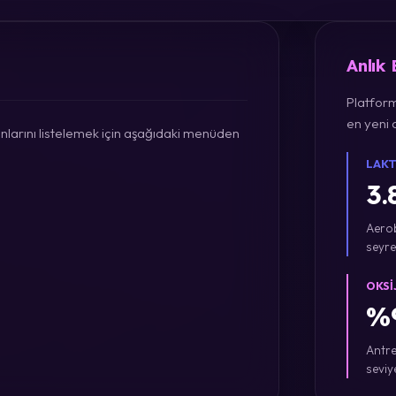
Anlık
Platform
en yeni a
larını listelemek için aşağıdaki menüden
LAKT
3.
Aerob
seyre
OKSI
%9
Antre
seviy