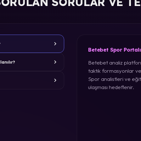
SORULAN SORULAR VE T
?
Betebet Spor Portal
Betebet analiz platform
lanılır?
taktik formasyonlar ve
Spor analistleri ve eğit
ulaşması hedeflenir.