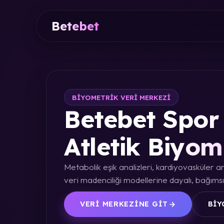
Betebet
BIYOMETRIK VERI MERKEZI
Betebet Spor 
Atletik Biyom
Metabolik eşik analizleri, kardiyovasküler an
veri madenciliği modellerine dayalı, bağımsız
VERI MERKEZINE GIT
BIY