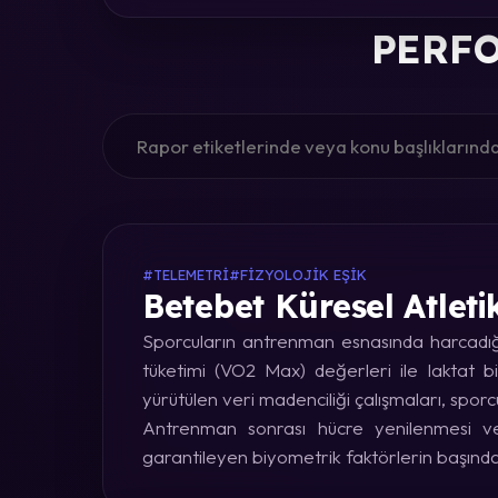
PERFO
#TELEMETRI
#FIZYOLOJIK EŞIK
Betebet Küresel Atleti
Sporcuların antrenman esnasında harcadığı 
tüketimi (VO2 Max) değerleri ile laktat bi
yürütülen veri madenciliği çalışmaları, sporc
Antrenman sonrası hücre yenilenmesi ve 
garantileyen biyometrik faktörlerin başınd