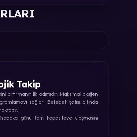
ORLARI
ojik Takip
i artırmanın ilk adımıdır. Maksimal oksijen
rogramlamayı sağlar. Betebet çatısı altında
maktadır.
 müsabaka günü tam kapasiteye ulaşmasını