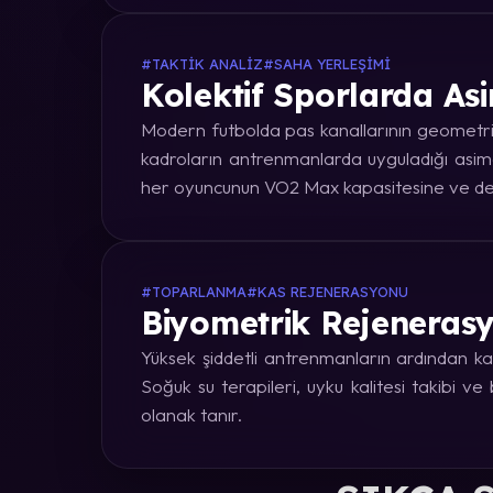
#TAKTIK ANALIZ
#SAHA YERLEŞIMI
Kolektif Sporlarda Asi
Modern futbolda pas kanallarının geometrik
kadroların antrenmanlarda uyguladığı asime
her oyuncunun VO2 Max kapasitesine ve dep
#TOPARLANMA
#KAS REJENERASYONU
Biyometrik Rejenerasy
Yüksek şiddetli antrenmanların ardından kas
Soğuk su terapileri, uyku kalitesi takibi v
olanak tanır.