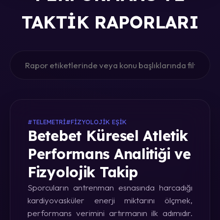
TAKTIK RAPORLARI
#TELEMETRI
#FIZYOLOJIK EŞIK
Betebet Küresel Atletik
Performans Analitiği ve
Fizyolojik Takip
Sporcuların antrenman esnasında harcadığı
kardiyovasküler enerji miktarını ölçmek,
performans verimini artırmanın ilk adımıdır.