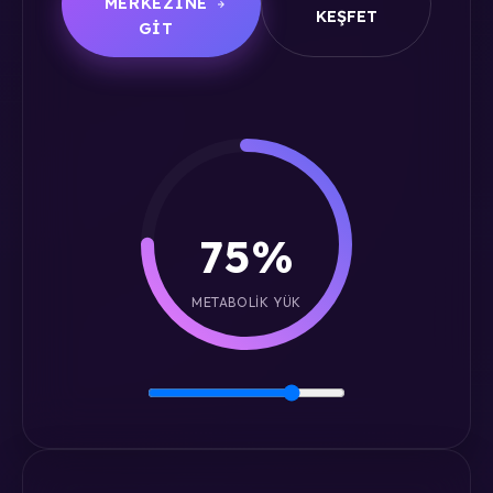
MERKEZINE
KEŞFET
GIT
75%
METABOLIK YÜK