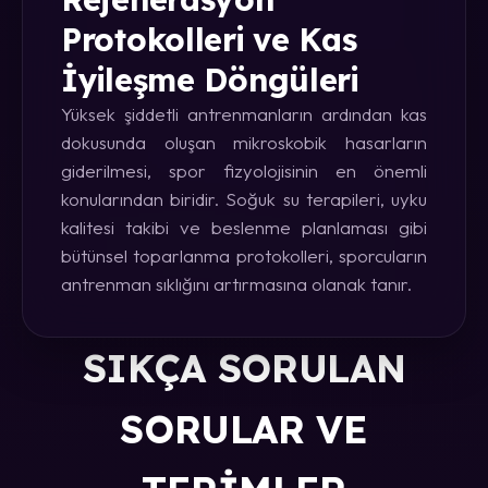
Protokolleri ve Kas
İyileşme Döngüleri
Yüksek şiddetli antrenmanların ardından kas
dokusunda oluşan mikroskobik hasarların
giderilmesi, spor fizyolojisinin en önemli
konularından biridir. Soğuk su terapileri, uyku
kalitesi takibi ve beslenme planlaması gibi
bütünsel toparlanma protokolleri, sporcuların
antrenman sıklığını artırmasına olanak tanır.
SIKÇA SORULAN
SORULAR VE