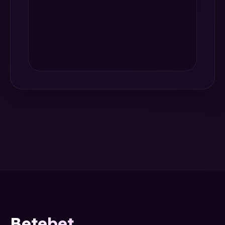
Betebet