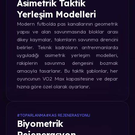
Asimetrik Taktik
Yerleşim Modelleri
Modern futbolda pas kanallarının geometrik
yapısı ve alan savunmasında bloklar arası
dikey kaymalar, takımların savunma direncini
belirler. Teknik kadroların antrenmanlarda
uyguladığı asimetrik yerleşim modelleri,
rakiplerin savunma dengesini bozmak
amacıyla tasarlanır. Bu taktik şablonlar, her
oyuncunun VO2 Max kapasitesine ve depar
hızına göre özel olarak ayarlanır.
#TOPARLANMA
#KAS REJENERASYONU
Biyometrik
Rejenerasyon