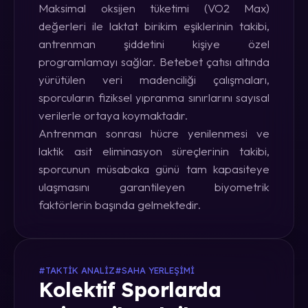
Maksimal oksijen tüketimi (VO2 Max)
değerleri ile laktat birikim eşiklerinin takibi,
antrenman şiddetini kişiye özel
programlamayı sağlar. Betebet çatısı altında
yürütülen veri madenciliği çalışmaları,
sporcuların fiziksel yıpranma sınırlarını sayısal
verilerle ortaya koymaktadır.
Antrenman sonrası hücre yenilenmesi ve
laktik asit eliminasyon süreçlerinin takibi,
sporcunun müsabaka günü tam kapasiteye
ulaşmasını garantileyen biyometrik
faktörlerin başında gelmektedir.
#TAKTIK ANALIZ
#SAHA YERLEŞIMI
Kolektif Sporlarda