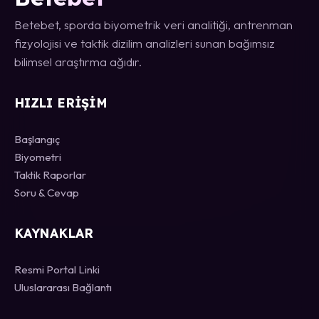
Betebet, sporda biyometrik veri analitiği, antrenman
fizyolojisi ve taktik dizilim analizleri sunan bağımsız
bilimsel araştırma ağıdır.
HIZLI ERIŞIM
Başlangıç
Biyometri
Taktik Raporlar
Soru & Cevap
KAYNAKLAR
Resmi Portal Linki
Uluslararası Bağlantı