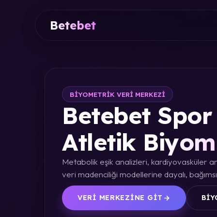
Betebet
BIYOMETRIK VERI MERKEZI
Betebet Spor 
Atletik Biyom
Metabolik eşik analizleri, kardiyovasküler an
veri madenciliği modellerine dayalı, bağımsız
VERI MERKEZINE GIT
BIY