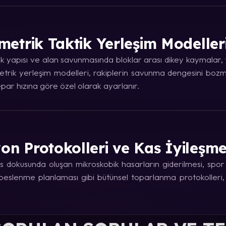
metrik Taktik Yerleşim Modeller
 yapısı ve alan savunmasında bloklar arası dikey kaymalar, ta
trik yerleşim modelleri, rakiplerin savunma dengesini bozma
ar hızına göre özel olarak ayarlanır.
on Protokolleri ve Kas İyileşm
 dokusunda oluşan mikroskobik hasarların giderilmesi, spor fi
e beslenme planlaması gibi bütünsel toparlanma protokolleri,