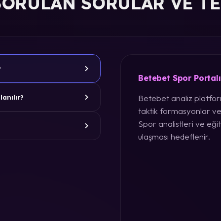
SORULAN SORULAR VE T
?
Betebet Spor Portal
Betebet analiz platform
lanılır?
taktik formasyonlar ve
Spor analistleri ve eğit
ulaşması hedeflenir.