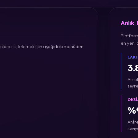
Anlık
Platform
en yeni a
larını listelemek için aşağıdaki menüden
LAKT
3.
Aerob
seyre
OKSI
%9
Antre
seviy