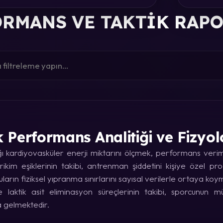
RMANS VE TAKTIK RAP
k Performans Analitiği ve Fizyol
kardiyovasküler enerji miktarını ölçmek, performans verimin
rikim eşiklerinin takibi, antrenman şiddetini kişiye özel p
uların fiziksel yıpranma sınırlarını sayısal verilerle ortaya koy
laktik asit eliminasyon süreçlerinin takibi, sporcunun
a gelmektedir.