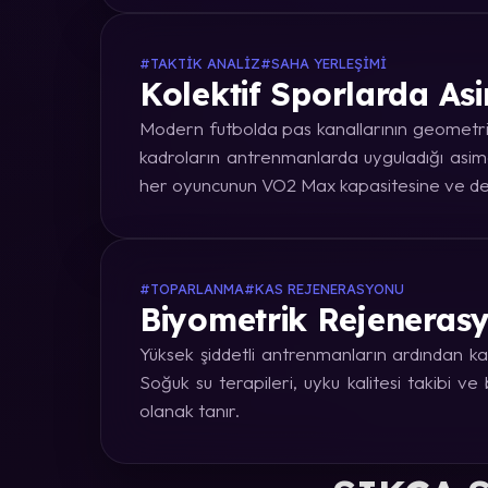
#TAKTIK ANALIZ
#SAHA YERLEŞIMI
Kolektif Sporlarda Asi
Modern futbolda pas kanallarının geometrik
kadroların antrenmanlarda uyguladığı asime
her oyuncunun VO2 Max kapasitesine ve dep
#TOPARLANMA
#KAS REJENERASYONU
Biyometrik Rejenerasy
Yüksek şiddetli antrenmanların ardından kas
Soğuk su terapileri, uyku kalitesi takibi v
olanak tanır.