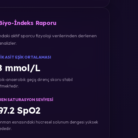
 Biyo-İndeks Raporu
daki aktif sporcu fizyoloji verilerinden derlenen
nalizler.
IK ASIT EŞIK ORTALAMASI
8 mmol/L
ik-anaerobik geçiş direnç skoru stabil
tmektedir.
JEN SATURASYON SEVIYESI
7.2 SpO2
nman esnasındaki hücresel solunum dengesi yüksek
ededir.