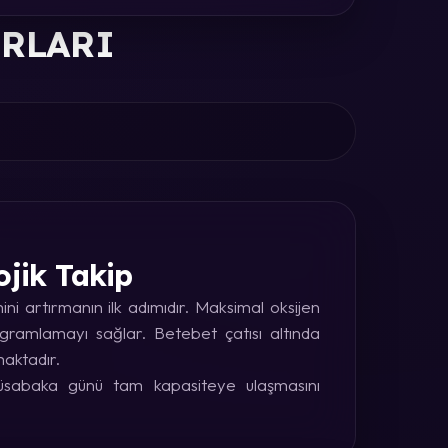
ORLARI
ojik Takip
i artırmanın ilk adımıdır. Maksimal oksijen
rogramlamayı sağlar. Betebet çatısı altında
maktadır.
 müsabaka günü tam kapasiteye ulaşmasını