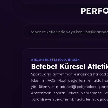
PERFO
#TELEMETRI
#FIZYOLOJIK EŞIK
Betebet Küresel Atleti
Sporcuların antrenman esnasında harcadığı 
tüketimi (VO2 Max) değerleri ile laktat bi
yürütülen veri madenciliği çalışmaları, sporc
Antrenman sonrası hücre yenilenmesi ve 
garantileyen biyometrik faktörlerin başınd