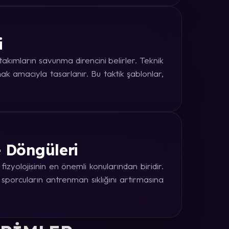
i
kımların savunma direncini belirler. Teknik
k amacıyla tasarlanır. Bu taktik şablonlar,
e Döngüleri
zyolojisinin en önemli konularından biridir.
 sporcuların antrenman sıklığını artırmasına