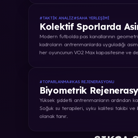
#TAKTIK ANALIZ
#SAHA YERLEŞIMI
Kolektif Sporlarda Asi
Modern futbolda pas kanallarının geometrik
kadroların antrenmanlarda uyguladığı asime
her oyuncunun VO2 Max kapasitesine ve dep
#TOPARLANMA
#KAS REJENERASYONU
Biyometrik Rejenerasy
Yüksek şiddetli antrenmanların ardından kas
Soğuk su terapileri, uyku kalitesi takibi v
olanak tanır.