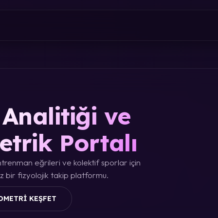
Analitiği ve
etrik Portalı
trenman eğrileri ve kolektif sporlar için
 bir fizyolojik takip platformu.
OMETRI KEŞFET