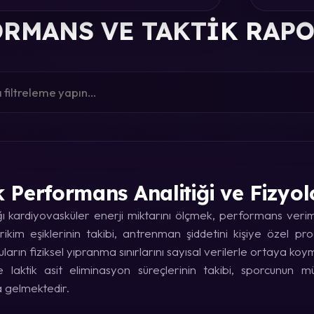
RMANS VE TAKTIK RAP
k Performans Analitiği ve Fizyol
kardiyovasküler enerji miktarını ölçmek, performans verimin
rikim eşiklerinin takibi, antrenman şiddetini kişiye özel p
uların fiziksel yıpranma sınırlarını sayısal verilerle ortaya koy
laktik asit eliminasyon süreçlerinin takibi, sporcunun
a gelmektedir.