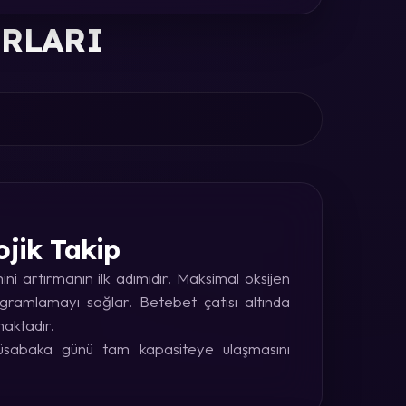
ORLARI
ojik Takip
i artırmanın ilk adımıdır. Maksimal oksijen
rogramlamayı sağlar. Betebet çatısı altında
maktadır.
 müsabaka günü tam kapasiteye ulaşmasını