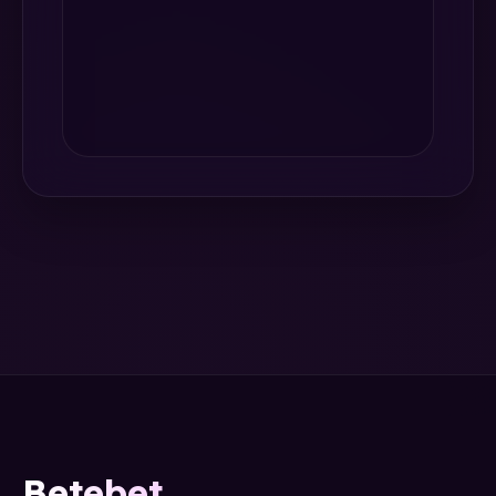
Betebet