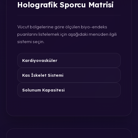
Holografik Sporcu Matrisi
Vücut bölgelerine göre ölçülen biyo-endeks
puanlarını listelemek için aşağıdaki menüden ilgili
sistemi seçin.
Kardiyovasküler
Kas İskelet Sistemi
Solunum Kapasitesi