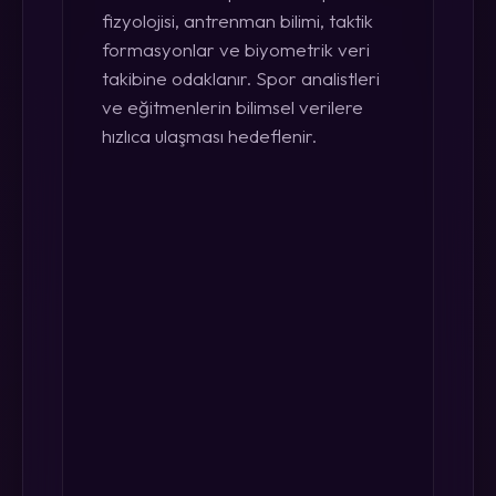
fizyolojisi, antrenman bilimi, taktik
formasyonlar ve biyometrik veri
takibine odaklanır. Spor analistleri
ve eğitmenlerin bilimsel verilere
hızlıca ulaşması hedeflenir.