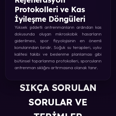
Protokolleri ve Kas
İyileşme Döngüleri
Yüksek şiddetli antrenmanların ardından kas
dokusunda oluşan mikroskobik hasarların
giderilmesi, spor fizyolojisinin en önemli
konularından biridir. Soğuk su terapileri, uyku
kalitesi takibi ve beslenme planlaması gibi
bütünsel toparlanma protokolleri, sporcuların
antrenman sıklığını artırmasına olanak tanır.
SIKÇA SORULAN
SORULAR VE