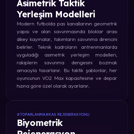
Asimetrik Taktik
Yerleşim Modelleri
Modern futbolda pas kanallarının geometrik
yapısı ve alan savunmasında bloklar arası
dikey kaymalar, takımların savunma direncini
belirler. Teknik kadroların antrenmanlarda
uyguladığı asimetrik yerleşim modelleri,
rakiplerin savunma dengesini bozmak
amacıyla tasarlanır. Bu taktik şablonlar, her
oyuncunun VO2 Max kapasitesine ve depar
hızına göre özel olarak ayarlanır.
#TOPARLANMA
#KAS REJENERASYONU
Biyometrik
Rejenerasyon