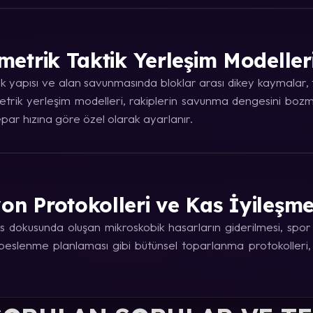
metrik Taktik Yerleşim Modeller
 yapısı ve alan savunmasında bloklar arası dikey kaymalar, ta
trik yerleşim modelleri, rakiplerin savunma dengesini bozma
ar hızına göre özel olarak ayarlanır.
on Protokolleri ve Kas İyileşm
 dokusunda oluşan mikroskobik hasarların giderilmesi, spor fi
e beslenme planlaması gibi bütünsel toparlanma protokolleri,