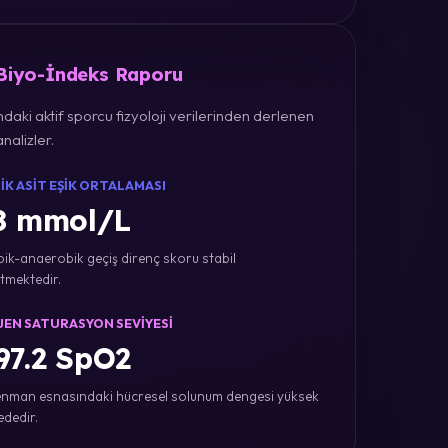
 Biyo-İndeks Raporu
daki aktif sporcu fizyoloji verilerinden derlenen
nalizler.
IK ASIT EŞIK ORTALAMASI
8 mmol/L
ik-anaerobik geçiş direnç skoru stabil
tmektedir.
JEN SATURASYON SEVIYESI
7.2 SpO2
nman esnasındaki hücresel solunum dengesi yüksek
ededir.