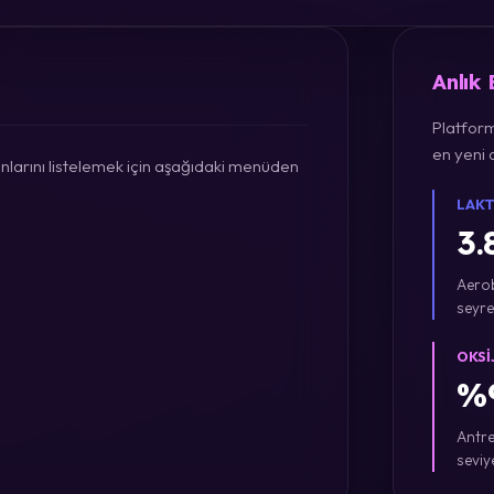
Anlık
Platform
en yeni a
larını listelemek için aşağıdaki menüden
LAKT
3.
Aerob
seyre
OKSI
%9
Antre
seviy