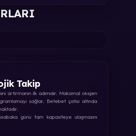
ORLARI
ojik Takip
i artırmanın ilk adımıdır. Maksimal oksijen
rogramlamayı sağlar. Betebet çatısı altında
maktadır.
 müsabaka günü tam kapasiteye ulaşmasını