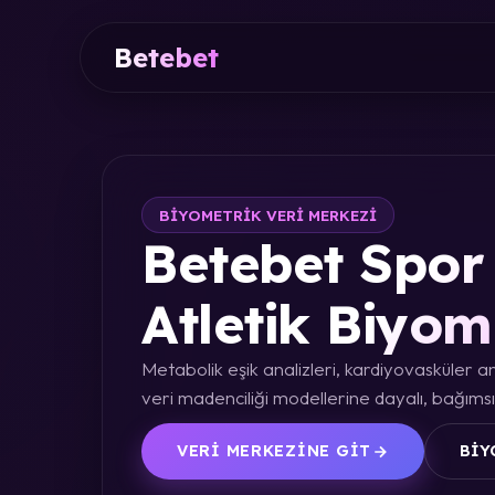
Betebet
BIYOMETRIK VERI MERKEZI
Betebet Spor 
Atletik Biyom
Metabolik eşik analizleri, kardiyovasküler an
veri madenciliği modellerine dayalı, bağımsız
VERI MERKEZINE GIT
BIY