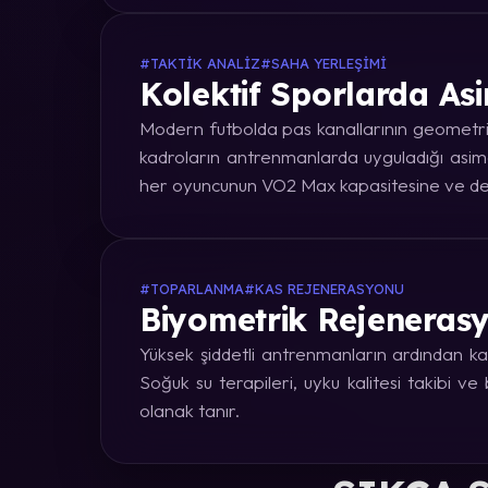
#TAKTIK ANALIZ
#SAHA YERLEŞIMI
Kolektif Sporlarda Asi
Modern futbolda pas kanallarının geometrik
kadroların antrenmanlarda uyguladığı asime
her oyuncunun VO2 Max kapasitesine ve dep
#TOPARLANMA
#KAS REJENERASYONU
Biyometrik Rejenerasy
Yüksek şiddetli antrenmanların ardından kas
Soğuk su terapileri, uyku kalitesi takibi v
olanak tanır.