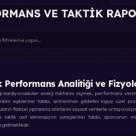
RMANS VE TAKTIK RAP
k Performans Analitiği ve Fizyol
kardiyovasküler enerji miktarını ölçmek, performans verimin
rikim eşiklerinin takibi, antrenman şiddetini kişiye özel p
uların fiziksel yıpranma sınırlarını sayısal verilerle ortaya koy
laktik asit eliminasyon süreçlerinin takibi, sporcunun
a gelmektedir.