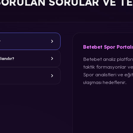
SORULAN SORULAR VE T
?
Betebet Spor Portal
Betebet analiz platform
lanılır?
taktik formasyonlar ve
Spor analistleri ve eğit
ulaşması hedeflenir.