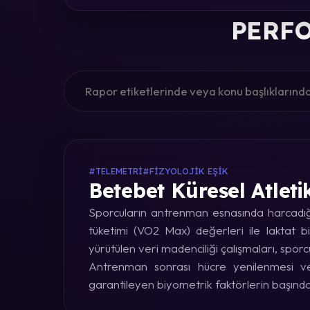
PERFO
#TELEMETRI
#FIZYOLOJIK EŞIK
Betebet Küresel Atleti
Sporcuların antrenman esnasında harcadığı 
tüketimi (VO2 Max) değerleri ile laktat bi
yürütülen veri madenciliği çalışmaları, sporc
Antrenman sonrası hücre yenilenmesi ve 
garantileyen biyometrik faktörlerin başınd