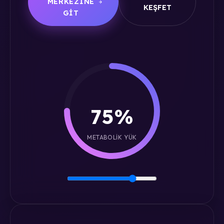
MERKEZINE
KEŞFET
GIT
75%
METABOLIK YÜK