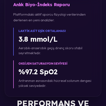
Anlık Biyo-İndeks Raporu
Platformdaki aktif sporcu fizyoloji verilerinden
derlenen en yeni analizler.
LAKTIK ASIT EŞIK ORTALAMASI
3.8 mmol/L
Aerobik-anaerobik geçiş direnç skoru stabil
seyretmektedir.
OKSIJEN SATURASYON SEVIYESI
%97.2 SpO2
Antrenman esnasındaki hücresel solunum dengesi
yüksek seviyededir.
PERFORMANS VE