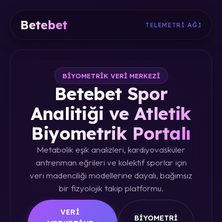
Betebet
TELEMETRI AĞI
BIYOMETRIK VERI MERKEZI
Betebet Spor
Analitiği ve Atletik
Biyometrik Portalı
Metabolik eşik analizleri, kardiyovasküler
antrenman eğrileri ve kolektif sporlar için
veri madenciliği modellerine dayalı, bağımsız
bir fizyolojik takip platformu.
VERI
BIYOMETRI