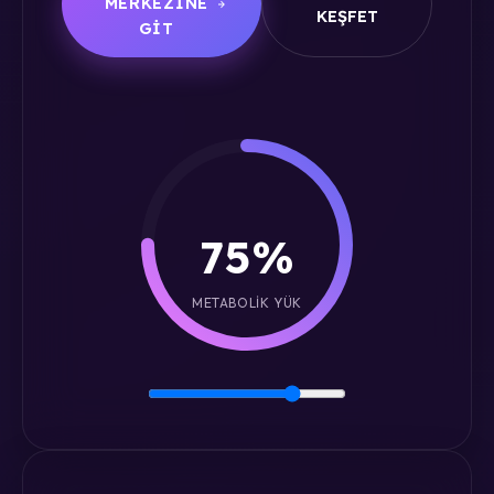
MERKEZINE
KEŞFET
GIT
75%
METABOLIK YÜK