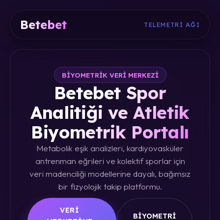
Betebet
TELEMETRI AĞI
BIYOMETRIK VERI MERKEZI
Betebet Spor
Analitiği ve Atletik
Biyometrik Portalı
Metabolik eşik analizleri, kardiyovasküler
antrenman eğrileri ve kolektif sporlar için
veri madenciliği modellerine dayalı, bağımsız
bir fizyolojik takip platformu.
VERI
BIYOMETRI