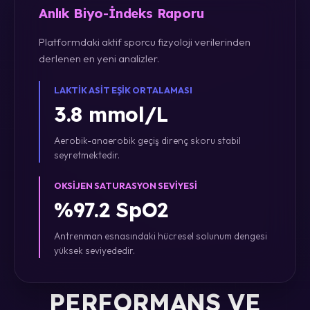
Anlık Biyo-İndeks Raporu
Platformdaki aktif sporcu fizyoloji verilerinden
derlenen en yeni analizler.
LAKTIK ASIT EŞIK ORTALAMASI
3.8 mmol/L
Aerobik-anaerobik geçiş direnç skoru stabil
seyretmektedir.
OKSIJEN SATURASYON SEVIYESI
%97.2 SpO2
Antrenman esnasındaki hücresel solunum dengesi
yüksek seviyededir.
PERFORMANS VE