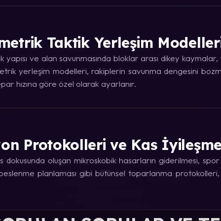
metrik Taktik Yerleşim Modeller
 yapısı ve alan savunmasında bloklar arası dikey kaymalar, ta
trik yerleşim modelleri, rakiplerin savunma dengesini bozma
ar hızına göre özel olarak ayarlanır.
on Protokolleri ve Kas İyileşm
 dokusunda oluşan mikroskobik hasarların giderilmesi, spor fi
e beslenme planlaması gibi bütünsel toparlanma protokolleri,