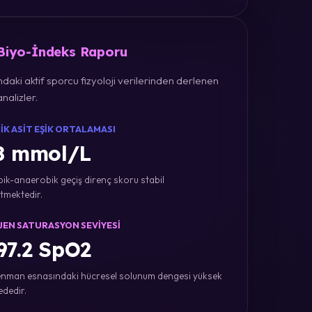
 Biyo-İndeks Raporu
daki aktif sporcu fizyoloji verilerinden derlenen
nalizler.
IK ASIT EŞIK ORTALAMASI
8 mmol/L
ik-anaerobik geçiş direnç skoru stabil
tmektedir.
JEN SATURASYON SEVIYESI
7.2 SpO2
nman esnasındaki hücresel solunum dengesi yüksek
ededir.