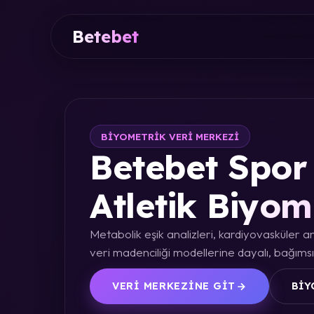
Betebet
BIYOMETRIK VERI MERKEZI
Betebet Spor 
Atletik Biyom
Metabolik eşik analizleri, kardiyovasküler an
veri madenciliği modellerine dayalı, bağımsız
VERI MERKEZINE GIT
BIY