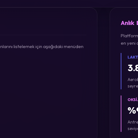
Anlık
Platform
en yeni a
larını listelemek için aşağıdaki menüden
LAKT
3.
Aerob
seyre
OKSI
%9
Antre
seviy