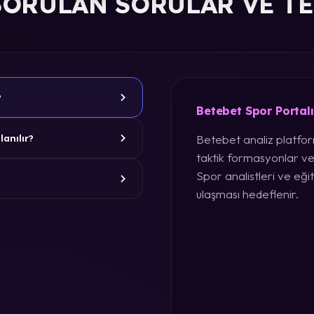
SORULAN SORULAR VE T
?
Betebet Spor Portal
Betebet analiz platform
lanılır?
taktik formasyonlar ve
Spor analistleri ve eğit
ulaşması hedeflenir.