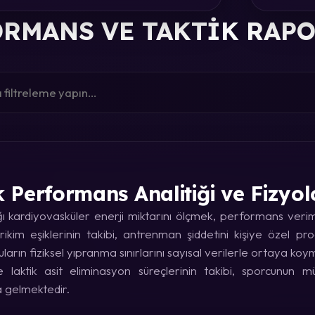
RMANS VE TAKTIK RAP
k Performans Analitiği ve Fizyol
kardiyovasküler enerji miktarını ölçmek, performans verimin
rikim eşiklerinin takibi, antrenman şiddetini kişiye özel p
uların fiziksel yıpranma sınırlarını sayısal verilerle ortaya koy
laktik asit eliminasyon süreçlerinin takibi, sporcunun
a gelmektedir.