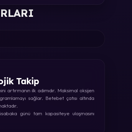
ORLARI
ojik Takip
i artırmanın ilk adımıdır. Maksimal oksijen
rogramlamayı sağlar. Betebet çatısı altında
maktadır.
 müsabaka günü tam kapasiteye ulaşmasını