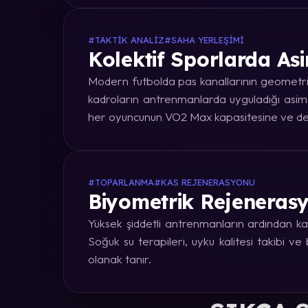
#TAKTIK ANALIZ
#SAHA YERLEŞIMI
Kolektif Sporlarda Asi
Modern futbolda pas kanallarının geometrik
kadroların antrenmanlarda uyguladığı asime
her oyuncunun VO2 Max kapasitesine ve dep
#TOPARLANMA
#KAS REJENERASYONU
Biyometrik Rejenerasy
Yüksek şiddetli antrenmanların ardından kas
Soğuk su terapileri, uyku kalitesi takibi v
olanak tanır.