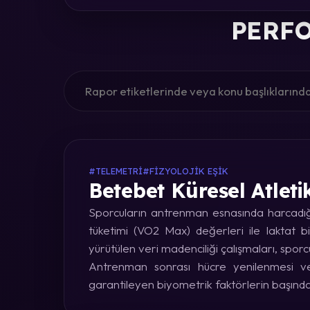
PERFO
#TELEMETRI
#FIZYOLOJIK EŞIK
Betebet Küresel Atleti
Sporcuların antrenman esnasında harcadığı 
tüketimi (VO2 Max) değerleri ile laktat bi
yürütülen veri madenciliği çalışmaları, sporc
Antrenman sonrası hücre yenilenmesi ve 
garantileyen biyometrik faktörlerin başınd