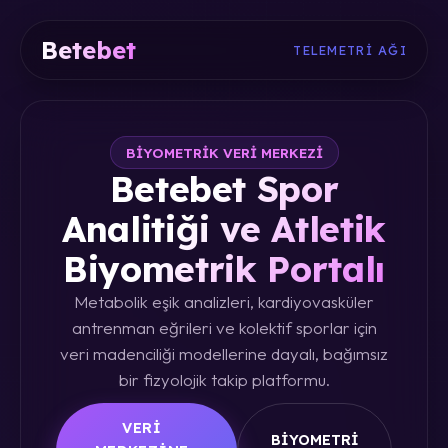
Betebet
TELEMETRI AĞI
BIYOMETRIK VERI MERKEZI
Betebet Spor
Analitiği ve Atletik
Biyometrik Portalı
Metabolik eşik analizleri, kardiyovasküler
antrenman eğrileri ve kolektif sporlar için
veri madenciliği modellerine dayalı, bağımsız
bir fizyolojik takip platformu.
VERI
BIYOMETRI