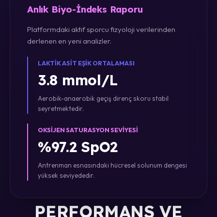
Anlık Biyo-İndeks Raporu
Platformdaki aktif sporcu fizyoloji verilerinden
derlenen en yeni analizler.
LAKTIK ASIT EŞIK ORTALAMASI
3.8 mmol/L
Aerobik-anaerobik geçiş direnç skoru stabil
seyretmektedir.
OKSIJEN SATURASYON SEVIYESI
%97.2 SpO2
Antrenman esnasındaki hücresel solunum dengesi
yüksek seviyededir.
PERFORMANS VE