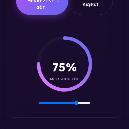
MERKEZINE
KEŞFET
GIT
75%
METABOLIK YÜK