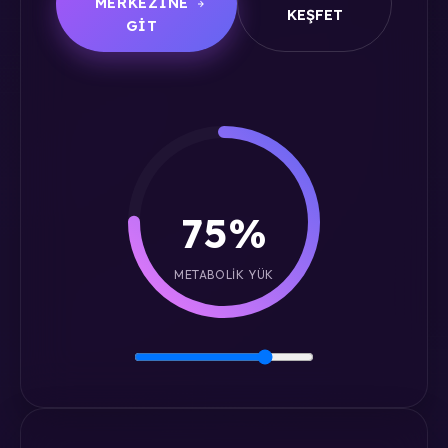
MERKEZINE
KEŞFET
GIT
75%
METABOLIK YÜK