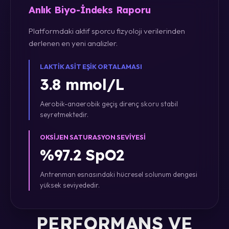
Anlık Biyo-İndeks Raporu
Platformdaki aktif sporcu fizyoloji verilerinden
derlenen en yeni analizler.
LAKTIK ASIT EŞIK ORTALAMASI
3.8 mmol/L
Aerobik-anaerobik geçiş direnç skoru stabil
seyretmektedir.
OKSIJEN SATURASYON SEVIYESI
%97.2 SpO2
Antrenman esnasındaki hücresel solunum dengesi
yüksek seviyededir.
PERFORMANS VE