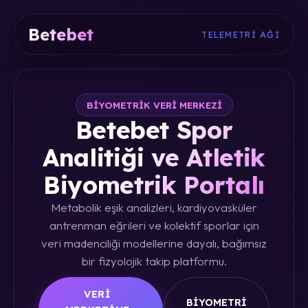
Betebet
TELEMETRI AĞI
BIYOMETRIK VERI MERKEZI
Betebet Spor
Analitiği ve Atletik
Biyometrik Portalı
Metabolik eşik analizleri, kardiyovasküler
antrenman eğrileri ve kolektif sporlar için
veri madenciliği modellerine dayalı, bağımsız
bir fizyolojik takip platformu.
VERI
BIYOMETRI