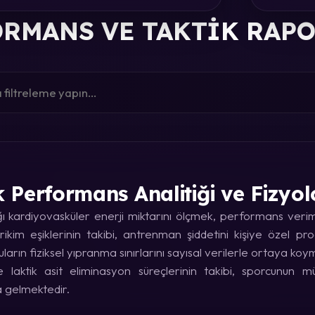
RMANS VE TAKTIK RAP
k Performans Analitiği ve Fizyol
kardiyovasküler enerji miktarını ölçmek, performans verimin
rikim eşiklerinin takibi, antrenman şiddetini kişiye özel p
uların fiziksel yıpranma sınırlarını sayısal verilerle ortaya koy
laktik asit eliminasyon süreçlerinin takibi, sporcunun
a gelmektedir.