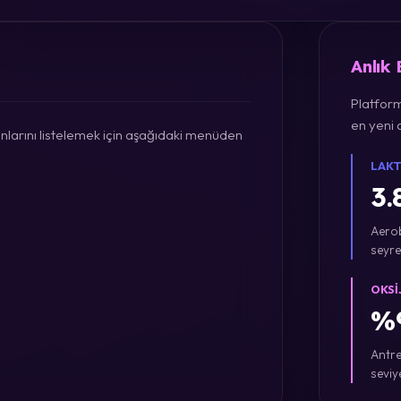
Anlık
Platform
en yeni a
larını listelemek için aşağıdaki menüden
LAKT
3.
Aerob
seyre
OKSI
%9
Antre
seviy