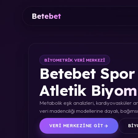
Betebet
BIYOMETRIK VERI MERKEZI
Betebet Spor 
Atletik Biyom
Metabolik eşik analizleri, kardiyovasküler an
veri madenciliği modellerine dayalı, bağımsız
VERI MERKEZINE GIT
BIY