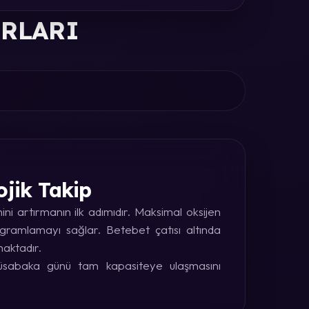
ORLARI
ojik Takip
i artırmanın ilk adımıdır. Maksimal oksijen
rogramlamayı sağlar. Betebet çatısı altında
maktadır.
 müsabaka günü tam kapasiteye ulaşmasını