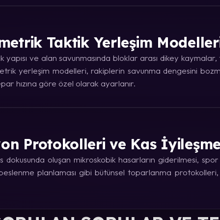
metrik Taktik Yerleşim Modeller
 yapısı ve alan savunmasında bloklar arası dikey kaymalar, ta
trik yerleşim modelleri, rakiplerin savunma dengesini bozma
ar hızına göre özel olarak ayarlanır.
on Protokolleri ve Kas İyileşm
 dokusunda oluşan mikroskobik hasarların giderilmesi, spor fi
e beslenme planlaması gibi bütünsel toparlanma protokolleri,