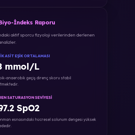
 Biyo-İndeks Raporu
daki aktif sporcu fizyoloji verilerinden derlenen
nalizler.
IK ASIT EŞIK ORTALAMASI
8 mmol/L
ik-anaerobik geçiş direnç skoru stabil
tmektedir.
JEN SATURASYON SEVIYESI
7.2 SpO2
nman esnasındaki hücresel solunum dengesi yüksek
ededir.