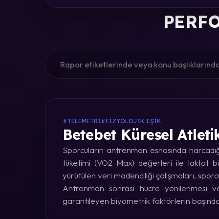
PERFO
#TELEMETRI
#FIZYOLOJIK EŞIK
Betebet Küresel Atleti
Sporcuların antrenman esnasında harcadığı 
tüketimi (VO2 Max) değerleri ile laktat bi
yürütülen veri madenciliği çalışmaları, sporc
Antrenman sonrası hücre yenilenmesi ve 
garantileyen biyometrik faktörlerin başınd