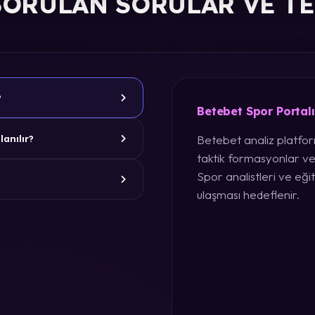
SORULAN SORULAR VE T
?
Betebet Spor Portal
Betebet analiz platform
lanılır?
taktik formasyonlar ve
Spor analistleri ve eğit
ulaşması hedeflenir.