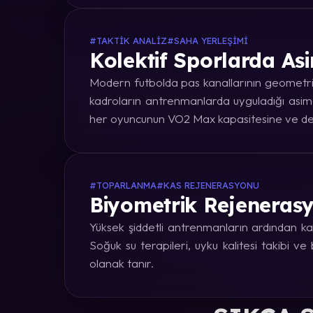
#TAKTIK ANALIZ
#SAHA YERLEŞIMI
Kolektif Sporlarda Asi
Modern futbolda pas kanallarının geometrik
kadroların antrenmanlarda uyguladığı asime
her oyuncunun VO2 Max kapasitesine ve dep
#TOPARLANMA
#KAS REJENERASYONU
Biyometrik Rejenerasy
Yüksek şiddetli antrenmanların ardından kas
Soğuk su terapileri, uyku kalitesi takibi v
olanak tanır.