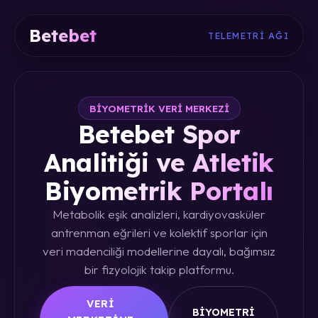
Betebet
TELEMETRI AĞI
BIYOMETRIK VERI MERKEZI
Betebet Spor
Analitiği ve Atletik
Biyometrik Portalı
Metabolik eşik analizleri, kardiyovasküler
antrenman eğrileri ve kolektif sporlar için
veri madenciliği modellerine dayalı, bağımsız
bir fizyolojik takip platformu.
VERI
BIYOMETRI