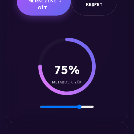
MERKEZINE
KEŞFET
GIT
75%
METABOLIK YÜK