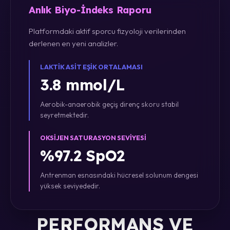
Anlık Biyo-İndeks Raporu
Platformdaki aktif sporcu fizyoloji verilerinden
derlenen en yeni analizler.
LAKTIK ASIT EŞIK ORTALAMASI
3.8 mmol/L
Aerobik-anaerobik geçiş direnç skoru stabil
seyretmektedir.
OKSIJEN SATURASYON SEVIYESI
%97.2 SpO2
Antrenman esnasındaki hücresel solunum dengesi
yüksek seviyededir.
PERFORMANS VE