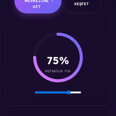
MERKEZINE
KEŞFET
GIT
75%
METABOLIK YÜK