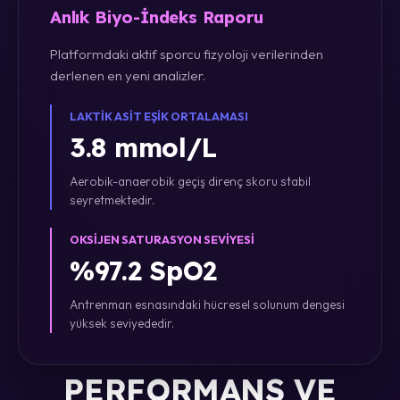
Anlık Biyo-İndeks Raporu
Platformdaki aktif sporcu fizyoloji verilerinden
derlenen en yeni analizler.
LAKTIK ASIT EŞIK ORTALAMASI
3.8 mmol/L
Aerobik-anaerobik geçiş direnç skoru stabil
seyretmektedir.
OKSIJEN SATURASYON SEVIYESI
%97.2 SpO2
Antrenman esnasındaki hücresel solunum dengesi
yüksek seviyededir.
PERFORMANS VE