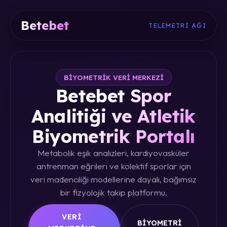
Betebet
TELEMETRI AĞI
BIYOMETRIK VERI MERKEZI
Betebet Spor
Analitiği ve Atletik
Biyometrik Portalı
Metabolik eşik analizleri, kardiyovasküler
antrenman eğrileri ve kolektif sporlar için
veri madenciliği modellerine dayalı, bağımsız
bir fizyolojik takip platformu.
VERI
BIYOMETRI