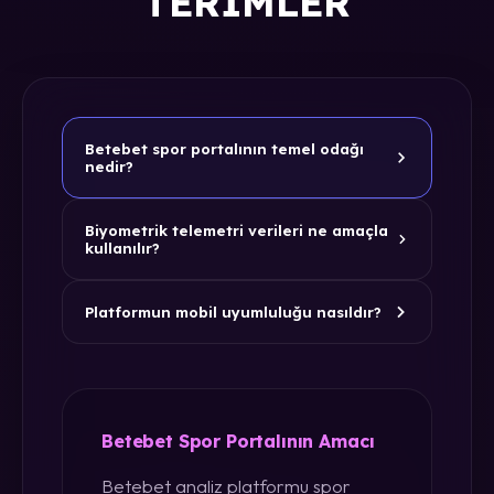
TERIMLER
Betebet spor portalının temel odağı
nedir?
Biyometrik telemetri verileri ne amaçla
kullanılır?
Platformun mobil uyumluluğu nasıldır?
Betebet Spor Portalının Amacı
Betebet analiz platformu spor