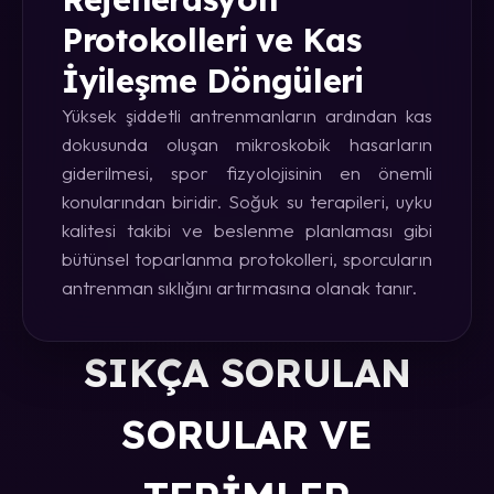
Protokolleri ve Kas
İyileşme Döngüleri
Yüksek şiddetli antrenmanların ardından kas
dokusunda oluşan mikroskobik hasarların
giderilmesi, spor fizyolojisinin en önemli
konularından biridir. Soğuk su terapileri, uyku
kalitesi takibi ve beslenme planlaması gibi
bütünsel toparlanma protokolleri, sporcuların
antrenman sıklığını artırmasına olanak tanır.
SIKÇA SORULAN
SORULAR VE