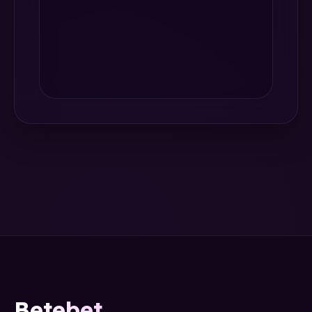
Betebet