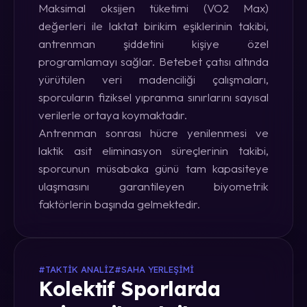
Maksimal oksijen tüketimi (VO2 Max)
değerleri ile laktat birikim eşiklerinin takibi,
antrenman şiddetini kişiye özel
programlamayı sağlar. Betebet çatısı altında
yürütülen veri madenciliği çalışmaları,
sporcuların fiziksel yıpranma sınırlarını sayısal
verilerle ortaya koymaktadır.
Antrenman sonrası hücre yenilenmesi ve
laktik asit eliminasyon süreçlerinin takibi,
sporcunun müsabaka günü tam kapasiteye
ulaşmasını garantileyen biyometrik
faktörlerin başında gelmektedir.
#TAKTIK ANALIZ
#SAHA YERLEŞIMI
Kolektif Sporlarda