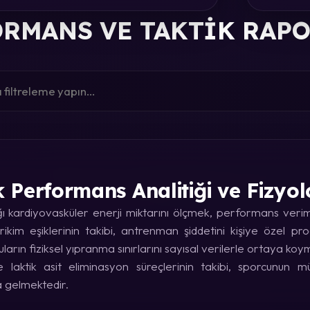
RMANS VE TAKTIK RAP
k Performans Analitiği ve Fizyol
kardiyovasküler enerji miktarını ölçmek, performans verimin
rikim eşiklerinin takibi, antrenman şiddetini kişiye özel p
uların fiziksel yıpranma sınırlarını sayısal verilerle ortaya koy
laktik asit eliminasyon süreçlerinin takibi, sporcunun
a gelmektedir.