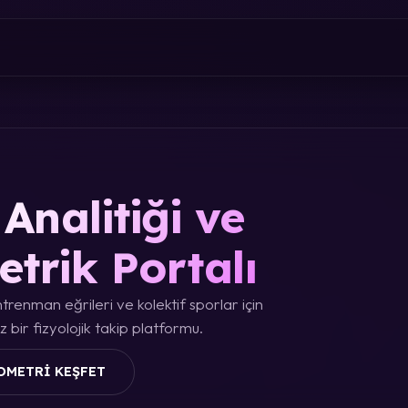
Analitiği ve
etrik Portalı
trenman eğrileri ve kolektif sporlar için
 bir fizyolojik takip platformu.
OMETRI KEŞFET