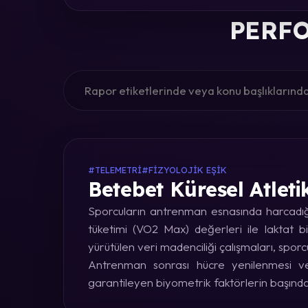
PERFO
#TELEMETRI
#FIZYOLOJIK EŞIK
Betebet Küresel Atleti
Sporcuların antrenman esnasında harcadığı 
tüketimi (VO2 Max) değerleri ile laktat bi
yürütülen veri madenciliği çalışmaları, sporc
Antrenman sonrası hücre yenilenmesi ve 
garantileyen biyometrik faktörlerin başınd