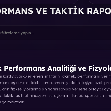
RMANS VE TAKTIK RAP
k Performans Analitiği ve Fizyol
kardiyovasküler enerji miktarını ölçmek, performans verimin
rikim eşiklerinin takibi, antrenman şiddetini kişiye özel p
uların fiziksel yıpranma sınırlarını sayısal verilerle ortaya koy
laktik asit eliminasyon süreçlerinin takibi, sporcunun
a gelmektedir.