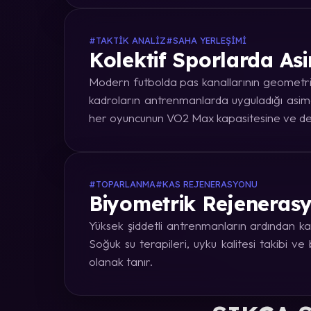
#TAKTIK ANALIZ
#SAHA YERLEŞIMI
Kolektif Sporlarda Asi
Modern futbolda pas kanallarının geometrik
kadroların antrenmanlarda uyguladığı asime
her oyuncunun VO2 Max kapasitesine ve dep
#TOPARLANMA
#KAS REJENERASYONU
Biyometrik Rejenerasy
Yüksek şiddetli antrenmanların ardından kas
Soğuk su terapileri, uyku kalitesi takibi v
olanak tanır.