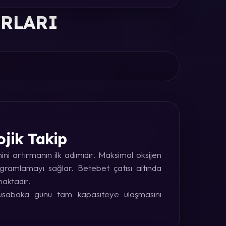
ORLARI
ojik Takip
i artırmanın ilk adımıdır. Maksimal oksijen
rogramlamayı sağlar. Betebet çatısı altında
maktadır.
 müsabaka günü tam kapasiteye ulaşmasını