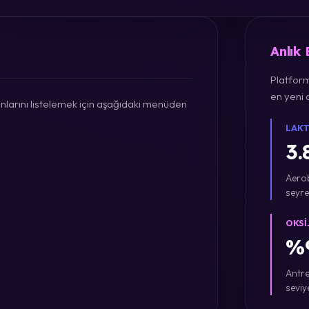
Anlık
Platform
en yeni a
larını listelemek için aşağıdaki menüden
LAKT
3.
Aerob
seyre
OKSI
%9
Antre
seviy