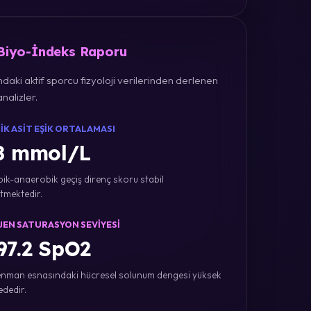
 Biyo-İndeks Raporu
daki aktif sporcu fizyoloji verilerinden derlenen
nalizler.
IK ASIT EŞIK ORTALAMASI
8 mmol/L
ik-anaerobik geçiş direnç skoru stabil
tmektedir.
JEN SATURASYON SEVIYESI
7.2 SpO2
nman esnasındaki hücresel solunum dengesi yüksek
ededir.