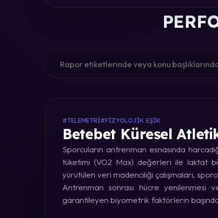
PERFO
#TELEMETRI
#FIZYOLOJIK EŞIK
Betebet Küresel Atleti
Sporcuların antrenman esnasında harcadığı 
tüketimi (VO2 Max) değerleri ile laktat bi
yürütülen veri madenciliği çalışmaları, sporc
Antrenman sonrası hücre yenilenmesi ve 
garantileyen biyometrik faktörlerin başınd