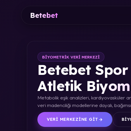
Betebet
BIYOMETRIK VERI MERKEZI
Betebet Spor 
Atletik Biyom
Metabolik eşik analizleri, kardiyovasküler an
veri madenciliği modellerine dayalı, bağımsız
VERI MERKEZINE GIT
BIY