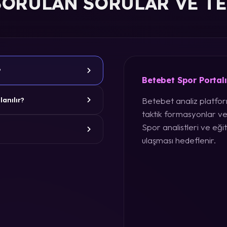
SORULAN SORULAR VE T
?
Betebet Spor Portal
Betebet analiz platform
lanılır?
taktik formasyonlar ve
Spor analistleri ve eğit
ulaşması hedeflenir.