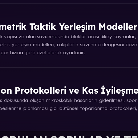
metrik Taktik Yerleşim Modeller
 yapısı ve alan savunmasında bloklar arası dikey kaymalar, ta
trik yerleşim modelleri, rakiplerin savunma dengesini bozma
ar hızına göre özel olarak ayarlanır.
on Protokolleri ve Kas İyileşm
 dokusunda oluşan mikroskobik hasarların giderilmesi, spor fi
e beslenme planlaması gibi bütünsel toparlanma protokolleri,