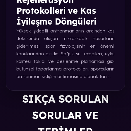
Protokolleri ve Kas
İyileşme Döngüleri
Yüksek şiddetli antrenmanların ardından kas
dokusunda oluşan mikroskobik hasarların
giderilmesi, spor fizyolojisinin en önemli
konularından biridir. Soğuk su terapileri, uyku
kalitesi takibi ve beslenme planlaması gibi
bütünsel toparlanma protokolleri, sporcuların
antrenman sıklığını artırmasına olanak tanır.
SIKÇA SORULAN
SORULAR VE