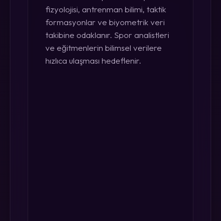
fizyolojisi, antrenman bilimi, taktik
formasyonlar ve biyometrik veri
takibine odaklanır. Spor analistleri
ve eğitmenlerin bilimsel verilere
hızlıca ulaşması hedeflenir.