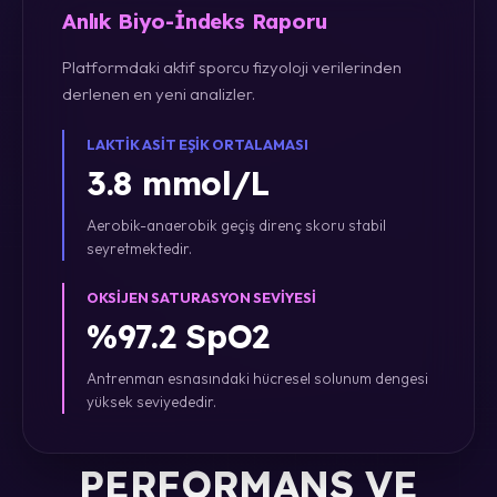
Anlık Biyo-İndeks Raporu
Platformdaki aktif sporcu fizyoloji verilerinden
derlenen en yeni analizler.
LAKTIK ASIT EŞIK ORTALAMASI
3.8 mmol/L
Aerobik-anaerobik geçiş direnç skoru stabil
seyretmektedir.
OKSIJEN SATURASYON SEVIYESI
%97.2 SpO2
Antrenman esnasındaki hücresel solunum dengesi
yüksek seviyededir.
PERFORMANS VE