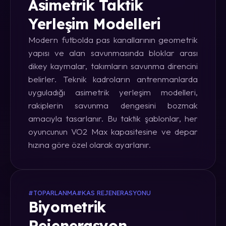
Asimetrik Taktik
Yerleşim Modelleri
Modern futbolda pas kanallarının geometrik
yapısı ve alan savunmasında bloklar arası
dikey kaymalar, takımların savunma direncini
belirler. Teknik kadroların antrenmanlarda
uyguladığı asimetrik yerleşim modelleri,
rakiplerin savunma dengesini bozmak
amacıyla tasarlanır. Bu taktik şablonlar, her
oyuncunun VO2 Max kapasitesine ve depar
hızına göre özel olarak ayarlanır.
#TOPARLANMA
#KAS REJENERASYONU
Biyometrik
Rejenerasyon