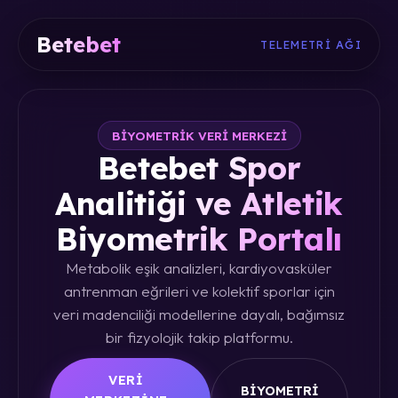
Betebet
TELEMETRI AĞI
BIYOMETRIK VERI MERKEZI
Betebet Spor
Analitiği ve Atletik
Biyometrik Portalı
Metabolik eşik analizleri, kardiyovasküler
antrenman eğrileri ve kolektif sporlar için
veri madenciliği modellerine dayalı, bağımsız
bir fizyolojik takip platformu.
VERI
BIYOMETRI