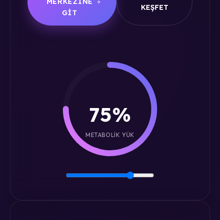
MERKEZINE
KEŞFET
GIT
75%
METABOLIK YÜK