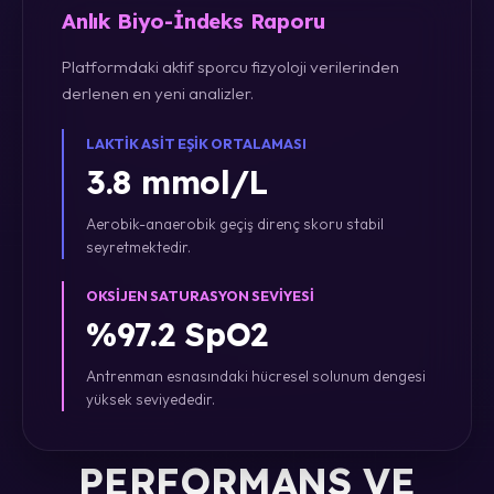
Anlık Biyo-İndeks Raporu
Platformdaki aktif sporcu fizyoloji verilerinden
derlenen en yeni analizler.
LAKTIK ASIT EŞIK ORTALAMASI
3.8 mmol/L
Aerobik-anaerobik geçiş direnç skoru stabil
seyretmektedir.
OKSIJEN SATURASYON SEVIYESI
%97.2 SpO2
Antrenman esnasındaki hücresel solunum dengesi
yüksek seviyededir.
PERFORMANS VE