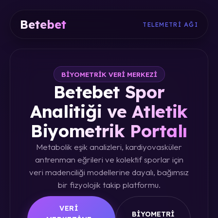
Betebet
TELEMETRI AĞI
BIYOMETRIK VERI MERKEZI
Betebet Spor
Analitiği ve Atletik
Biyometrik Portalı
Metabolik eşik analizleri, kardiyovasküler
antrenman eğrileri ve kolektif sporlar için
veri madenciliği modellerine dayalı, bağımsız
bir fizyolojik takip platformu.
VERI
BIYOMETRI