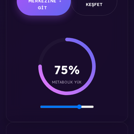
MERKEZINE
KEŞFET
GIT
75%
METABOLIK YÜK