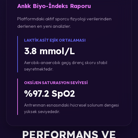
Anlık Biyo-İndeks Raporu
Platformdaki aktif sporcu fizyoloji verilerinden
derlenen en yeni analizler.
LAKTIK ASIT EŞIK ORTALAMASI
3.8 mmol/L
Aerobik-anaerobik geçiş direnç skoru stabil
seyretmektedir.
OKSIJEN SATURASYON SEVIYESI
%97.2 SpO2
Antrenman esnasındaki hücresel solunum dengesi
yüksek seviyededir.
PERFORMANS VE