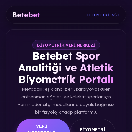
Betebet
TELEMETRI AĞI
BIYOMETRIK VERI MERKEZI
Betebet Spor
Analitiği ve Atletik
Biyometrik Portalı
Metabolik eşik analizleri, kardiyovasküler
antrenman eğrileri ve kolektif sporlar için
veri madenciliği modellerine dayalı, bağımsız
bir fizyolojik takip platformu.
VERI
BIYOMETRI