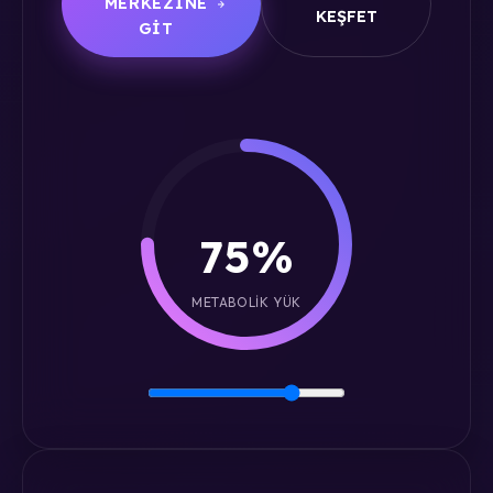
MERKEZINE
KEŞFET
GIT
75%
METABOLIK YÜK