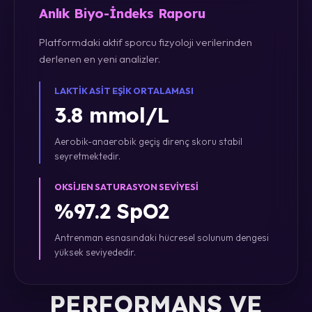
Anlık Biyo-İndeks Raporu
Platformdaki aktif sporcu fizyoloji verilerinden
derlenen en yeni analizler.
LAKTIK ASIT EŞIK ORTALAMASI
3.8 mmol/L
Aerobik-anaerobik geçiş direnç skoru stabil
seyretmektedir.
OKSIJEN SATURASYON SEVIYESI
%97.2 SpO2
Antrenman esnasındaki hücresel solunum dengesi
yüksek seviyededir.
PERFORMANS VE