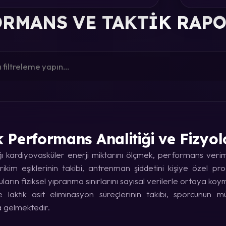
RMANS VE TAKTIK RAP
k Performans Analitiği ve Fizyol
kardiyovasküler enerji miktarını ölçmek, performans verimin
rikim eşiklerinin takibi, antrenman şiddetini kişiye özel p
uların fiziksel yıpranma sınırlarını sayısal verilerle ortaya koy
laktik asit eliminasyon süreçlerinin takibi, sporcunun
a gelmektedir.