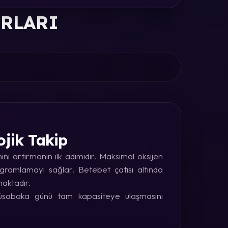
ORLARI
ojik Takip
i artırmanın ilk adımıdır. Maksimal oksijen
rogramlamayı sağlar. Betebet çatısı altında
maktadır.
 müsabaka günü tam kapasiteye ulaşmasını