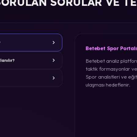
SORULAN SORULAR VE T
?
Betebet Spor Portal
Betebet analiz platform
lanılır?
taktik formasyonlar ve
Spor analistleri ve eğit
ulaşması hedeflenir.