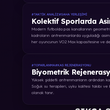
#TAKTIK ANALIZ
#SAHA YERLEŞIMI
Kolektif Sporlarda Asi
Modern futbolda pas kanallarının geometrik
kadroların antrenmanlarda uyguladığı asime
her oyuncunun VO2 Max kapasitesine ve dep
#TOPARLANMA
#KAS REJENERASYONU
Biyometrik Rejenerasy
Yüksek şiddetli antrenmanların ardından kas
Soğuk su terapileri, uyku kalitesi takibi v
olanak tanır.