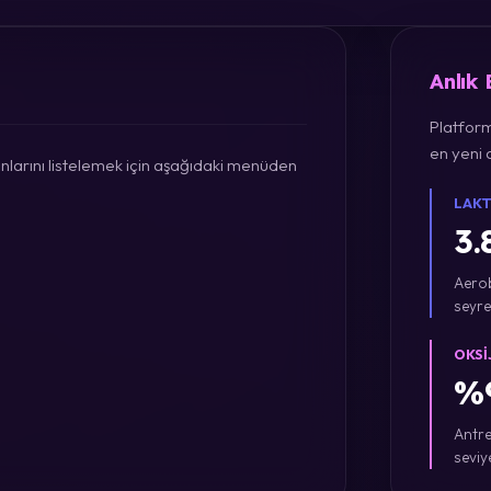
Anlık
Platform
en yeni a
larını listelemek için aşağıdaki menüden
LAKT
3.
Aerob
seyre
OKSI
%9
Antre
seviy