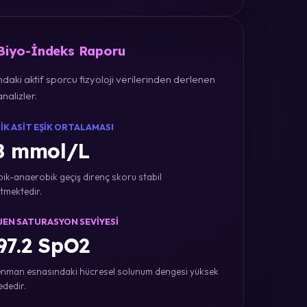
 Biyo-İndeks Raporu
daki aktif sporcu fizyoloji verilerinden derlenen
nalizler.
IK ASIT EŞIK ORTALAMASI
8 mmol/L
ik-anaerobik geçiş direnç skoru stabil
tmektedir.
JEN SATURASYON SEVIYESI
7.2 SpO2
nman esnasındaki hücresel solunum dengesi yüksek
ededir.