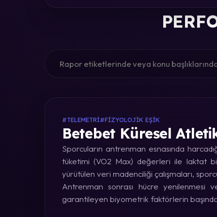
PERFO
#TELEMETRI
#FIZYOLOJIK EŞIK
Betebet Küresel Atleti
Sporcuların antrenman esnasında harcadığı 
tüketimi (VO2 Max) değerleri ile laktat bi
yürütülen veri madenciliği çalışmaları, sporc
Antrenman sonrası hücre yenilenmesi ve 
garantileyen biyometrik faktörlerin başınd