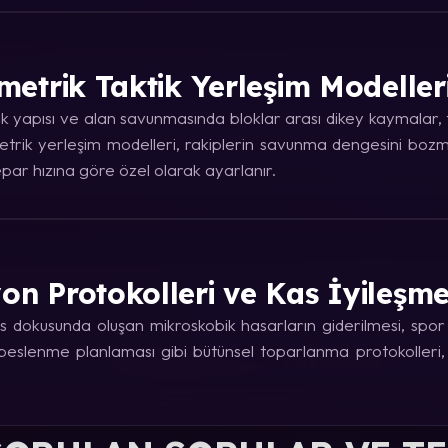
metrik Taktik Yerleşim Modeller
 yapısı ve alan savunmasında bloklar arası dikey kaymalar, ta
trik yerleşim modelleri, rakiplerin savunma dengesini bozma
ar hızına göre özel olarak ayarlanır.
on Protokolleri ve Kas İyileşm
 dokusunda oluşan mikroskobik hasarların giderilmesi, spor fi
e beslenme planlaması gibi bütünsel toparlanma protokolleri,