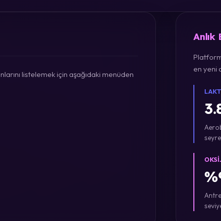
Anlık
Platform
en yeni a
larını listelemek için aşağıdaki menüden
LAKT
3.
Aerob
seyre
OKSI
%9
Antre
seviy