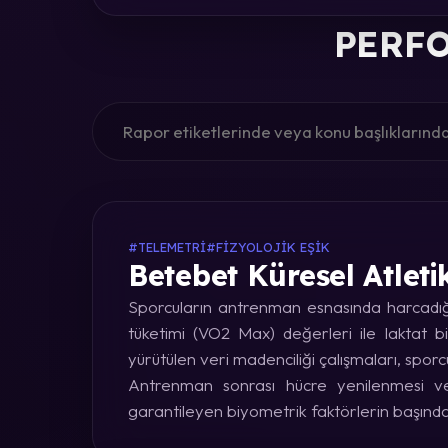
PERFO
#TELEMETRI
#FIZYOLOJIK EŞIK
Betebet Küresel Atleti
Sporcuların antrenman esnasında harcadığı 
tüketimi (VO2 Max) değerleri ile laktat bi
yürütülen veri madenciliği çalışmaları, sporc
Antrenman sonrası hücre yenilenmesi ve 
garantileyen biyometrik faktörlerin başınd