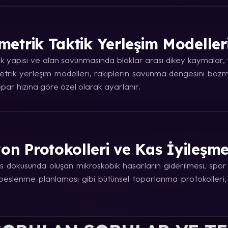
metrik Taktik Yerleşim Modeller
 yapısı ve alan savunmasında bloklar arası dikey kaymalar, ta
trik yerleşim modelleri, rakiplerin savunma dengesini bozma
ar hızına göre özel olarak ayarlanır.
on Protokolleri ve Kas İyileşm
 dokusunda oluşan mikroskobik hasarların giderilmesi, spor fi
e beslenme planlaması gibi bütünsel toparlanma protokolleri,