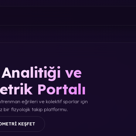
Analitiği ve
etrik Portalı
trenman eğrileri ve kolektif sporlar için
 bir fizyolojik takip platformu.
OMETRI KEŞFET