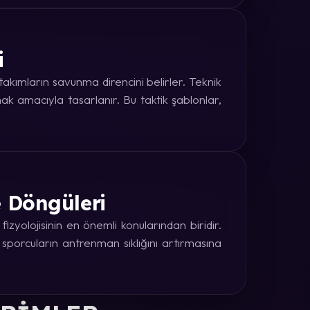
i
kımların savunma direncini belirler. Teknik
k amacıyla tasarlanır. Bu taktik şablonlar,
e Döngüleri
zyolojisinin en önemli konularından biridir.
 sporcuların antrenman sıklığını artırmasına