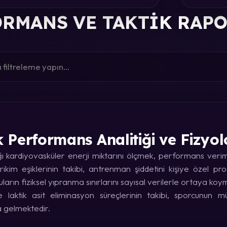
RMANS VE TAKTIK RAP
k Performans Analitiği ve Fizyol
kardiyovasküler enerji miktarını ölçmek, performans verimin
rikim eşiklerinin takibi, antrenman şiddetini kişiye özel p
uların fiziksel yıpranma sınırlarını sayısal verilerle ortaya koy
laktik asit eliminasyon süreçlerinin takibi, sporcunun
a gelmektedir.