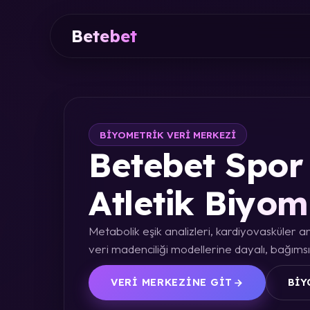
Betebet
BIYOMETRIK VERI MERKEZI
Betebet Spor 
Atletik Biyom
Metabolik eşik analizleri, kardiyovasküler an
veri madenciliği modellerine dayalı, bağımsız
VERI MERKEZINE GIT
BIY