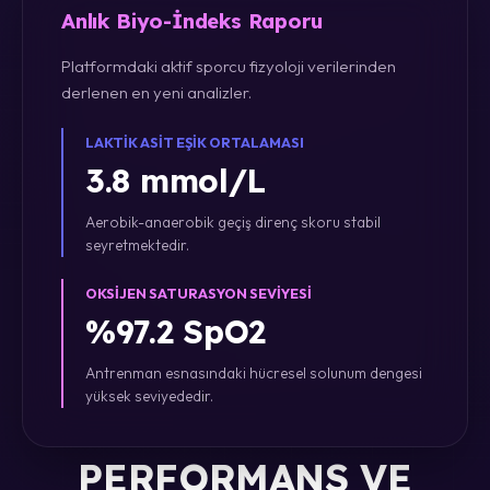
Anlık Biyo-İndeks Raporu
Platformdaki aktif sporcu fizyoloji verilerinden
derlenen en yeni analizler.
LAKTIK ASIT EŞIK ORTALAMASI
3.8 mmol/L
Aerobik-anaerobik geçiş direnç skoru stabil
seyretmektedir.
OKSIJEN SATURASYON SEVIYESI
%97.2 SpO2
Antrenman esnasındaki hücresel solunum dengesi
yüksek seviyededir.
PERFORMANS VE