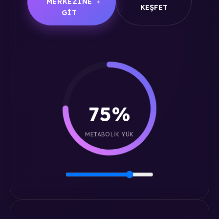
MERKEZINE
KEŞFET
GIT
75%
METABOLIK YÜK