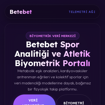
Betebet
TELEMETRI AĞI
BIYOMETRIK VERI MERKEZI
Betebet Spor
Analitiği ve Atletik
Biyometrik Portalı
Metabolik eşik analizleri, kardiyovasküler
antrenman eğrileri ve kolektif sporlar için
veri madenciliği modellerine dayalı, bağımsız
bir fizyolojik takip platformu.
VERI
BIYOMETRI